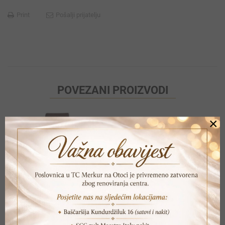
Print
Pošalji prijatelju
POVEZANI PROIZVODI
×