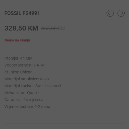
FOSSIL FS4991
Original
Current
328,50
KM
365,00
KM
price
price
Nema na stanju
was:
is:
365,00 KM.
328,50 KM.
Promjer: 44 MM
Vodootpornost: 5 ATM
Krunica: Obicna
Materijal narukvice: Koza
Materijal kucista: Stainless-steel
Mehanizam: Quartz
Garancija: 24 mjeseca
Vrijeme dostave: 1-2 dana