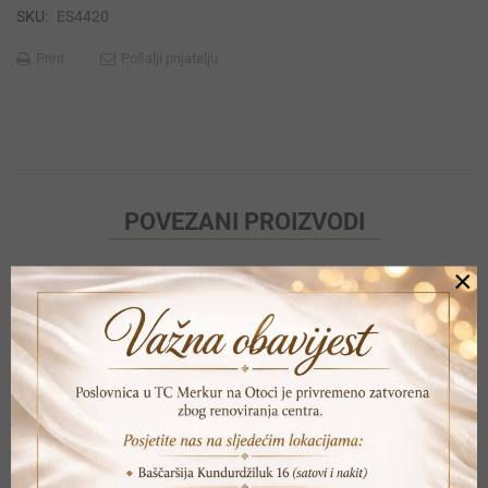
SKU:
ES4420
Print
Pošalji prijatelju
POVEZANI PROIZVODI
×