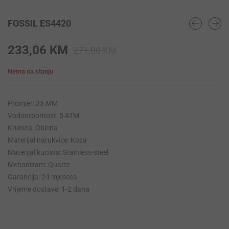
FOSSIL ES4420
Original
Current
233,06
KM
271,00
KM
price
price
Nema na stanju
was:
is:
271,00 KM.
233,06 KM.
Promjer: 35 MM
Vodootpornost: 5 ATM
Krunica: Obicna
Materijal narukvice: Koza
Materijal kucista: Stainless-steel
Mehanizam: Quartz
Garancija: 24 mjeseca
Vrijeme dostave: 1-2 dana