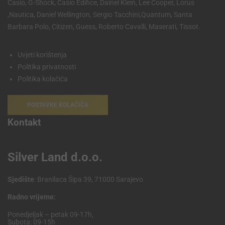
Casio, G-Shock, Casio Edifice, Dainel Klein, Lee Cooper, Lorus
,Nautica, Daniel Wellington, Sergio Tacchini,Quantum, Santa
Barbara Polo, Citizen, Guess, Roberto Cavalli, Maserati, Tissot.
Uvjeti korištenja
Politika privatnosti
Politika kolačića
POSTAVKE KOLAČIĆA
Kontakt
Silver Land d.o.o.
Sjedište
: Branilaca Šipa 39, 71000 Sarajevo
Radno vrijeme:
Ponedjeljak – petak 09-17h,
Subota: 09-15h