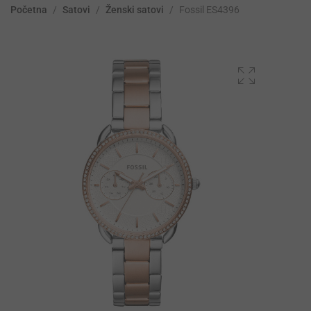
Početna
/
Satovi
/
Ženski satovi
/
Fossil ES4396