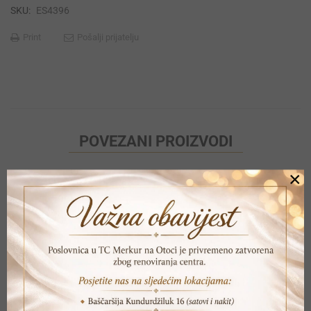
SKU:
ES4396
Print
Pošalji prijatelju
POVEZANI PROIZVODI
×