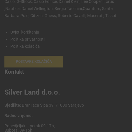
Casio, G-Shock, Casio Edifice, Dainel Klein, Lee Cooper, Lorus
,Nautica, Daniel Wellington, Sergio Tacchini,Quantum, Santa
Barbara Polo, Citizen, Guess, Roberto Cavalli, Maserati, Tissot.
Uvjeti korištenja
Politika privatnosti
Politika kolačića
POSTAVKE KOLAČIĆA
Kontakt
Silver Land d.o.o.
Sjedište
: Branilaca Šipa 39, 71000 Sarajevo
Radno vrijeme:
Ponedjeljak – petak 09-17h,
Subota: 09-15h