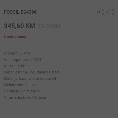
FOSSIL ES4396
Original
Current
345,60
KM
384,00
KM
price
price
Nema na stanju
was:
is:
384,00 KM.
345,60 KM.
Promjer: 35 MM
Vodootpornost: 5 ATM
Krunica: Obicna
Materija narukvice: Stainless-steel
Materijal kucista: Stainless-steel
Mehanizam: Quartz
Garancija: 24 mjeseca
Vrijeme dostave: 1-2 dana