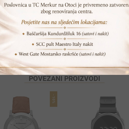
SKU:
ES4341
Print
Pošalji prijatelju
POVEZANI PROIZVODI
-10%