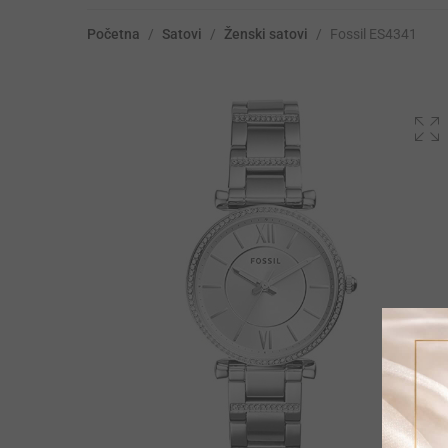
Početna
/
Satovi
/
Ženski satovi
/
Fossil ES4341