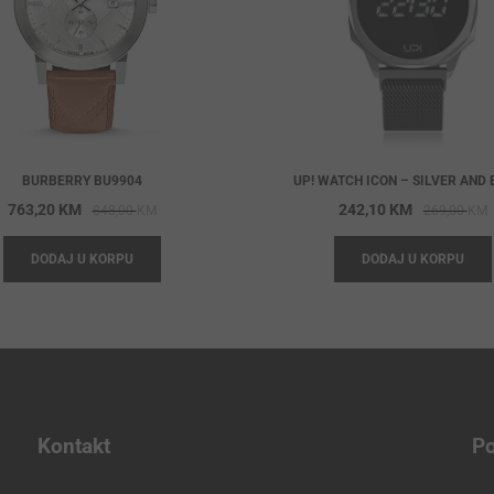
BURBERRY BU9904
UP! WATCH ICON – SILVER AND
Original
Current
O
C
763,20
KM
242,10
KM
848,00
KM
269,00
KM
price
price
p
p
DODAJ U KORPU
DODAJ U KORPU
was:
is:
w
i
848,00 KM.
763,20 KM.
2
2
Kontakt
Po