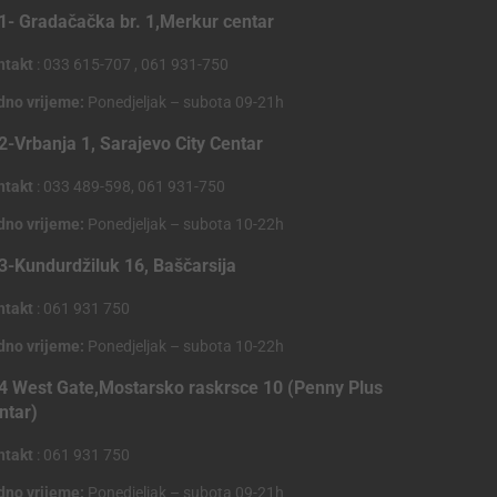
1- Gradačačka br. 1,Merkur centar
ntakt
: 033 615-707 , 061 931-750
dno vrijeme:
Ponedjeljak – subota 09-21h
2-Vrbanja 1, Sarajevo City Centar
ntakt
: 033 489-598, 061 931-750
dno vrijeme:
Ponedjeljak – subota 10-22h
3-Kundurdžiluk 16, Baščarsija
ntakt
: 061 931 750
dno vrijeme:
Ponedjeljak – subota 10-22h
4 West Gate,Mostarsko raskrsce 10 (Penny Plus
ntar)
ntakt
: 061 931 750
dno vrijeme:
Ponedjeljak – subota 09-21h