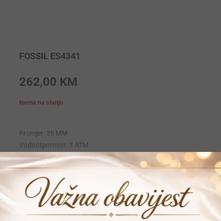
FOSSIL ES4341
262,00
KM
Nema na stanju
Promjer: 35 MM
Vodootpornost: 3 ATM
Krunica: Obicna
Materija narukvice: Stainless-steel
Materijal kucista: Stainless-steel
Mehanizam: Quartz
Garancija: 24 mjeseca
Vrijeme dostave: 1-2 dana