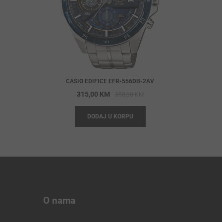
CASIO EDIFICE EFR-556DB-2AV
Original
Current
315,00
KM
350,00
KM
price
price
DODAJ U KORPU
was:
is:
350,00 KM.
315,00 KM.
O nama