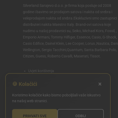
Silverland Sarajevo d.o.o. je firma koja posluje od 2008
godine i bavimo se prodajom satova i nakita od srebra i
veleprodajom nakita od srebra.Ekskluzivni smo zastupnici 
distributeri nakita Maestro Italy. Brand-ovi satova koje
nudimo u našoj prodavnici su, Seiko, Michael Kors, Fossil, ,
Emporio Armani, Tommy Hilfiger, Essence, Casio, G-Shock,
Casio Edifice, Dainel Klein, Lee Cooper, Lorus ,Nautica, Dani
Wellington, Sergio Tacchini,Quantum, Santa Barbara Polo,
Citizen, Guess, Roberto Cavalli, Maserati, Tissot.
Uvjeti korištenja
Politika privatnosti
×
🍪 Kolačići
Politika kolačića
Koristimo kolačiće kako bismo poboljšali vaše iskustvo
POSTAVKE KOLAČIĆA
na našoj web stranici.
PRIHVATI SVE
ODBIJ