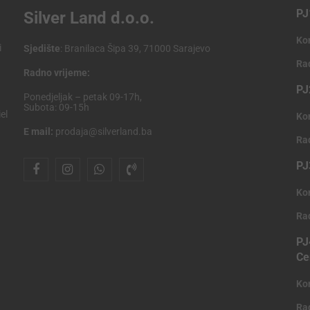
PJ
Silver Land d.o.o.
Ko
i
Sjedište
: Branilaca Šipa 39, 71000 Sarajevo
Ra
Radno vrijeme:
PJ
Ponedjeljak – petak 09-17h,
Subota: 09-15h
el
Ko
E mail:
prodaja@silverland.ba
Ra
PJ
Ko
Ra
PJ
Ce
Ko
Ra