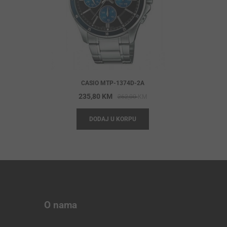
CASIO MTP-1374D-2A
Original
Current
235,80
KM
262,00
KM
price
price
DODAJ U KORPU
was:
is:
262,00 KM.
235,80 KM.
O nama