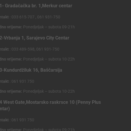
1- Gradačačka br. 1,Merkur centar
ntakt
: 033 615-707 , 061 931-750
dno vrijeme:
Ponedjeljak – subota 09-21h
2-Vrbanja 1, Sarajevo City Centar
ntakt
: 033 489-598, 061 931-750
dno vrijeme:
Ponedjeljak – subota 10-22h
3-Kundurdžiluk 16, Baščarsija
ntakt
: 061 931 750
dno vrijeme:
Ponedjeljak – subota 10-22h
4 West Gate,Mostarsko raskrsce 10 (Penny Plus
ntar)
ntakt
: 061 931 750
dno vrijeme:
Ponedjeljak – subota 09-21h