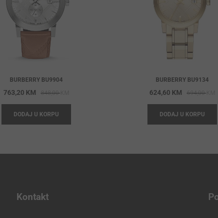
BURBERRY BU9904
BURBERRY BU9134
Original
Current
O
C
763,20
KM
624,60
KM
848,00
KM
694,00
KM
price
price
p
p
DODAJ U KORPU
DODAJ U KORPU
was:
is:
w
i
848,00 KM.
763,20 KM.
6
6
Kontakt
Po