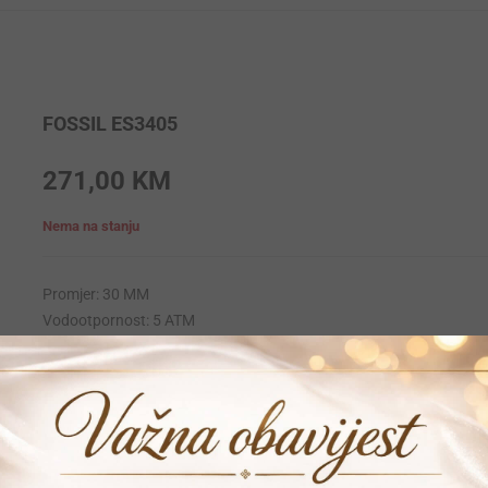
FOSSIL ES3405
271,00
KM
Nema na stanju
Promjer: 30 MM
Vodootpornost: 5 ATM
Krunica: Obicna
Materija narukvice: Stainless-steel
Materijal kucista: Stainless-steel
Mehanizam: Quartz
Garancija: 24 mjeseca
Vrijeme dostave: 1-2 dana