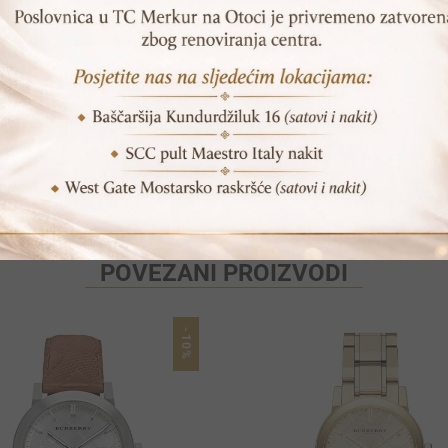
SKU:
ES3405
Print
Pošalji prijatelju
POVEZANI PROIZVODI
-10%