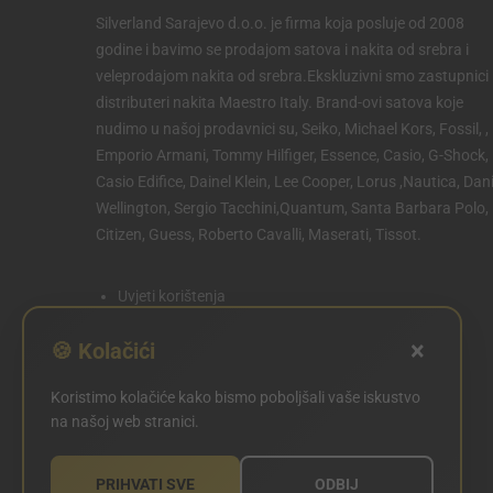
Silverland Sarajevo d.o.o. je firma koja posluje od 2008
godine i bavimo se prodajom satova i nakita od srebra i
veleprodajom nakita od srebra.Ekskluzivni smo zastupnici 
distributeri nakita Maestro Italy. Brand-ovi satova koje
nudimo u našoj prodavnici su, Seiko, Michael Kors, Fossil, ,
Emporio Armani, Tommy Hilfiger, Essence, Casio, G-Shock,
Casio Edifice, Dainel Klein, Lee Cooper, Lorus ,Nautica, Dani
Wellington, Sergio Tacchini,Quantum, Santa Barbara Polo,
Citizen, Guess, Roberto Cavalli, Maserati, Tissot.
Uvjeti korištenja
Politika privatnosti
×
🍪 Kolačići
Politika kolačića
Koristimo kolačiće kako bismo poboljšali vaše iskustvo
POSTAVKE KOLAČIĆA
na našoj web stranici.
PRIHVATI SVE
ODBIJ