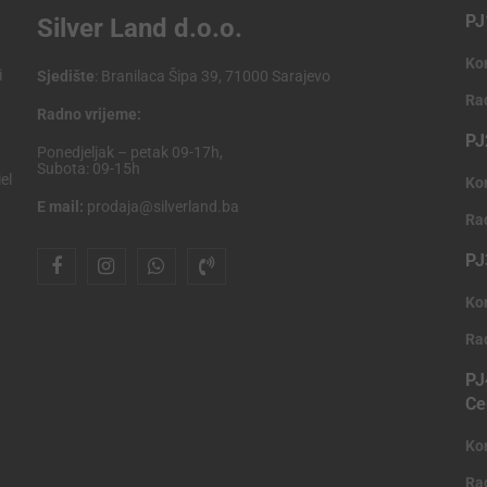
PJ
Silver Land d.o.o.
Ko
i
Sjedište
: Branilaca Šipa 39, 71000 Sarajevo
Ra
Radno vrijeme:
PJ
Ponedjeljak – petak 09-17h,
Subota: 09-15h
el
Ko
E mail:
prodaja@silverland.ba
Ra
PJ
Ko
Ra
PJ
Ce
Ko
Ra