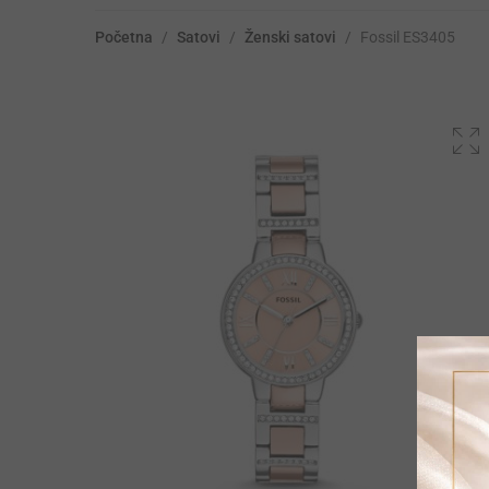
Početna
/
Satovi
/
Ženski satovi
/
Fossil ES3405