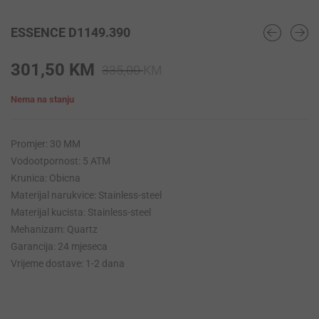
ESSENCE D1149.390
Original
Current
301,50
KM
335,00
KM
price
price
Nema na stanju
was:
is:
335,00 KM.
301,50 KM.
Promjer: 30 MM
Vodootpornost: 5 ATM
Krunica: Obicna
Materijal narukvice: Stainless-steel
Materijal kucista: Stainless-steel
Mehanizam: Quartz
Garancija: 24 mjeseca
Vrijeme dostave: 1-2 dana