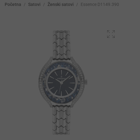
Početna
/
Satovi
/
Ženski satovi
/
Essence D1149.390