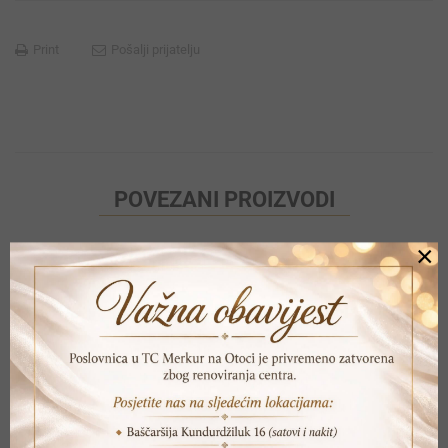
Print
Pošalji prijatelju
POVEZANI PROIZVODI
×