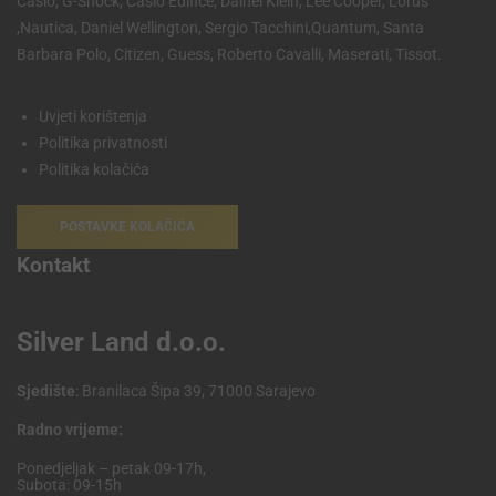
Casio, G-Shock, Casio Edifice, Dainel Klein, Lee Cooper, Lorus
,Nautica, Daniel Wellington, Sergio Tacchini,Quantum, Santa
Barbara Polo, Citizen, Guess, Roberto Cavalli, Maserati, Tissot.
Uvjeti korištenja
Politika privatnosti
Politika kolačića
POSTAVKE KOLAČIĆA
Kontakt
Silver Land d.o.o.
Sjedište
: Branilaca Šipa 39, 71000 Sarajevo
Radno vrijeme:
Ponedjeljak – petak 09-17h,
Subota: 09-15h