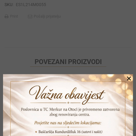
SKU:
ES1L214M0055
Print
Pošalji prijatelju
POVEZANI PROIZVODI
×