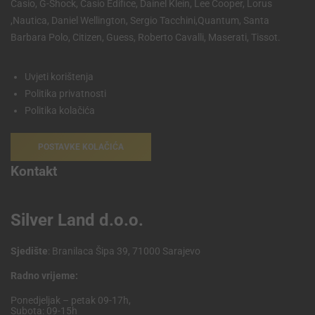
Casio, G-Shock, Casio Edifice, Dainel Klein, Lee Cooper, Lorus
,Nautica, Daniel Wellington, Sergio Tacchini,Quantum, Santa
Barbara Polo, Citizen, Guess, Roberto Cavalli, Maserati, Tissot.
Uvjeti korištenja
Politika privatnosti
Politika kolačića
POSTAVKE KOLAČIĆA
Kontakt
Silver Land d.o.o.
Sjedište
: Branilaca Šipa 39, 71000 Sarajevo
Radno vrijeme:
Ponedjeljak – petak 09-17h,
Subota: 09-15h