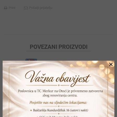
Print
Pošalji prijatelju
POVEZANI PROIZVODI
×