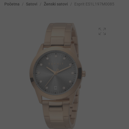
Početna
/
Satovi
/
Ženski satovi
/
Esprit ES1L197M0085