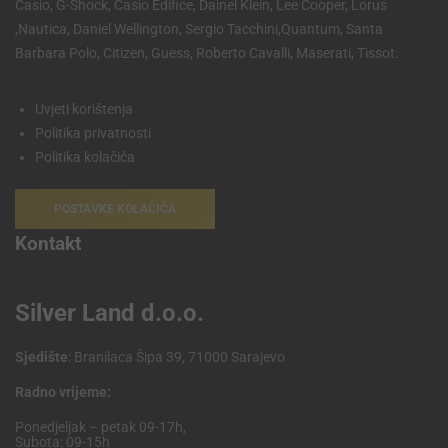
Casio, G-Shock, Casio Edifice, Dainel Klein, Lee Cooper, Lorus
,Nautica, Daniel Wellington, Sergio Tacchini,Quantum, Santa
Barbara Polo, Citizen, Guess, Roberto Cavalli, Maserati, Tissot.
Uvjeti korištenja
Politika privatnosti
Politika kolačića
POSTAVKE KOLAČIĆA
Kontakt
Silver Land d.o.o.
Sjedište
: Branilaca Šipa 39, 71000 Sarajevo
Radno vrijeme:
Ponedjeljak – petak 09-17h,
Subota: 09-15h