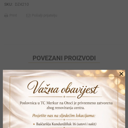
SKU:
DZ4210
Print
Pošalji prijatelju
POVEZANI PROIZVODI
×