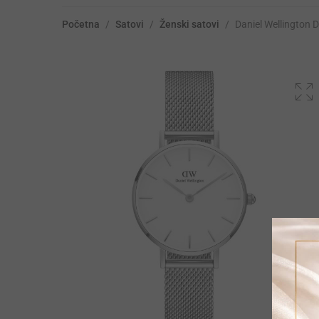
Početna
/
Satovi
/
Ženski satovi
/
Daniel Wellington