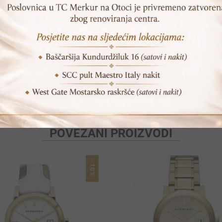
Print
Pošalji prijatelju
POVEZANI PROIZVODI
-10%