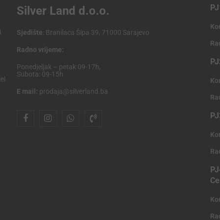
PJ
Silver Land d.o.o.
Ko
i
Sjedište
: Branilaca Šipa 39, 71000 Sarajevo
Ra
Radno vrijeme:
PJ
Ponedjeljak – petak 09-17h,
Subota: 09-15h
el
Ko
E mail:
prodaja@silverland.ba
Ra
PJ
Ko
Ra
PJ
Ce
Ko
Ra