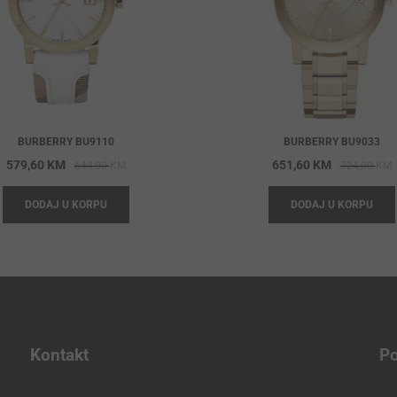
BURBERRY BU9110
BURBERRY BU9033
Original
Current
O
C
579,60
KM
651,60
KM
644,00
KM
724,00
KM
price
price
p
p
DODAJ U KORPU
DODAJ U KORPU
was:
is:
w
i
644,00 KM.
579,60 KM.
7
6
Kontakt
Po