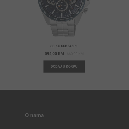
SEIKO SSB345P1
Original
Current
594,00
KM
660,00
KM
price
price
DODAJ U KORPU
was:
is:
660,00 KM.
594,00 KM.
O nama