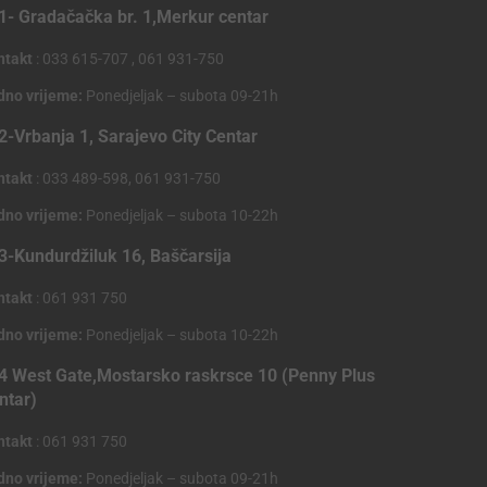
1- Gradačačka br. 1,Merkur centar
ntakt
: 033 615-707 , 061 931-750
dno vrijeme:
Ponedjeljak – subota 09-21h
2-Vrbanja 1, Sarajevo City Centar
ntakt
: 033 489-598, 061 931-750
dno vrijeme:
Ponedjeljak – subota 10-22h
3-Kundurdžiluk 16, Baščarsija
ntakt
: 061 931 750
dno vrijeme:
Ponedjeljak – subota 10-22h
4 West Gate,Mostarsko raskrsce 10 (Penny Plus
ntar)
ntakt
: 061 931 750
dno vrijeme:
Ponedjeljak – subota 09-21h