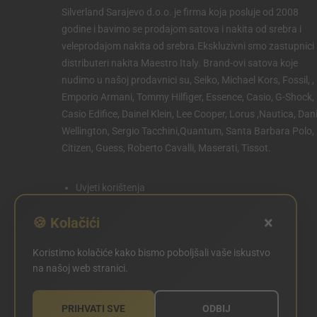
Silverland Sarajevo d.o.o. je firma koja posluje od 2008
godine i bavimo se prodajom satova i nakita od srebra i
veleprodajom nakita od srebra.Ekskluzivni smo zastupnici 
distributeri nakita Maestro Italy. Brand-ovi satova koje
nudimo u našoj prodavnici su, Seiko, Michael Kors, Fossil, ,
Emporio Armani, Tommy Hilfiger, Essence, Casio, G-Shock,
Casio Edifice, Dainel Klein, Lee Cooper, Lorus ,Nautica, Dani
Wellington, Sergio Tacchini,Quantum, Santa Barbara Polo,
Citizen, Guess, Roberto Cavalli, Maserati, Tissot.
Uvjeti korištenja
Politika privatnosti
×
🍪 Kolačići
Politika kolačića
Koristimo kolačiće kako bismo poboljšali vaše iskustvo
POSTAVKE KOLAČIĆA
na našoj web stranici.
PRIHVATI SVE
ODBIJ