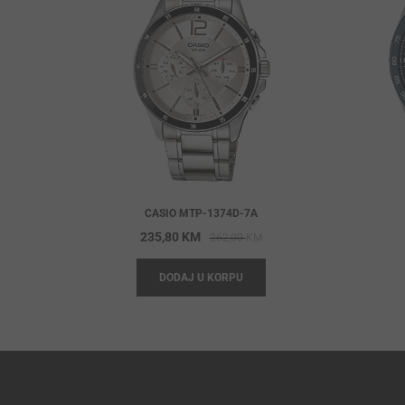
CASIO MTP-1374D-7A
Original
Current
235,80
KM
262,00
KM
price
price
DODAJ U KORPU
was:
is:
262,00 KM.
235,80 KM.