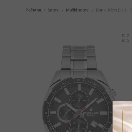
Početna
/
Satovi
/
Muški satovi
/
Daniel Klein DK.1.1