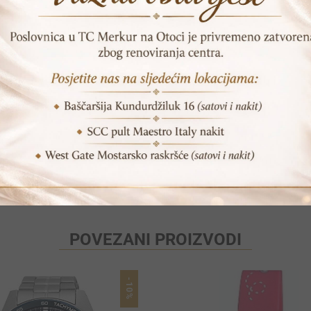
Print
Pošalji prijatelju
POVEZANI PROIZVODI
-10%