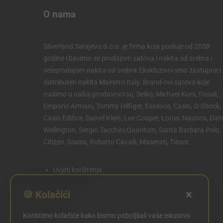
O nama
Silverland Sarajevo d.o.o. je firma koja posluje od 2008
godine i bavimo se prodajom satova i nakita od srebra i
veleprodajom nakita od srebra.Ekskluzivni smo zastupnici 
distributeri nakita Maestro Italy. Brand-ovi satova koje
nudimo u našoj prodavnici su, Seiko, Michael Kors, Fossil, ,
Emporio Armani, Tommy Hilfiger, Essence, Casio, G-Shock,
Casio Edifice, Dainel Klein, Lee Cooper, Lorus ,Nautica, Dani
Wellington, Sergio Tacchini,Quantum, Santa Barbara Polo,
Citizen, Guess, Roberto Cavalli, Maserati, Tissot.
Uvjeti korištenja
Politika privatnosti
×
🍪 Kolačići
Politika kolačića
Koristimo kolačiće kako bismo poboljšali vaše iskustvo
POSTAVKE KOLAČIĆA