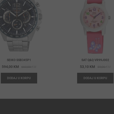
SEIKO SSB345P1
SAT Q&Q VR99J002
Original
Current
Or
Cu
594,00
KM
53,10
KM
660,00
KM
59,00
KM
price
price
pr
pr
DODAJ U KORPU
DODAJ U KORPU
was:
is:
wa
is:
660,00 KM.
594,00 KM.
59
53