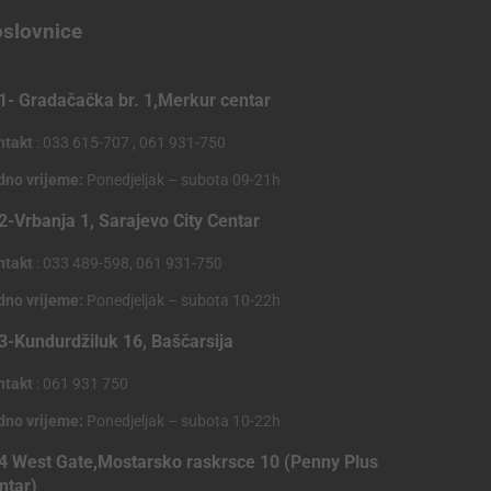
slovnice
1- Gradačačka br. 1,Merkur centar
ntakt
: 033 615-707 , 061 931-750
dno vrijeme:
Ponedjeljak – subota 09-21h
2-Vrbanja 1, Sarajevo City Centar
ntakt
: 033 489-598, 061 931-750
dno vrijeme:
Ponedjeljak – subota 10-22h
3-Kundurdžiluk 16, Baščarsija
ntakt
: 061 931 750
dno vrijeme:
Ponedjeljak – subota 10-22h
4 West Gate,Mostarsko raskrsce 10 (Penny Plus
ntar)