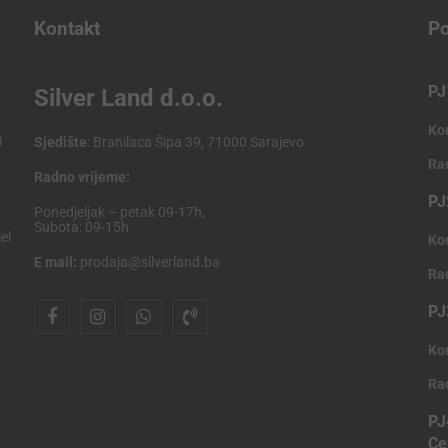
Kontakt
Po
PJ
Silver Land d.o.o.
Ko
i
Sjedište
: Branilaca Šipa 39, 71000 Sarajevo
Ra
Radno vrijeme:
PJ
Ponedjeljak – petak 09-17h,
Subota: 09-15h
el
Ko
E mail:
prodaja@silverland.ba
Ra
PJ
Ko
Ra
PJ
Ce