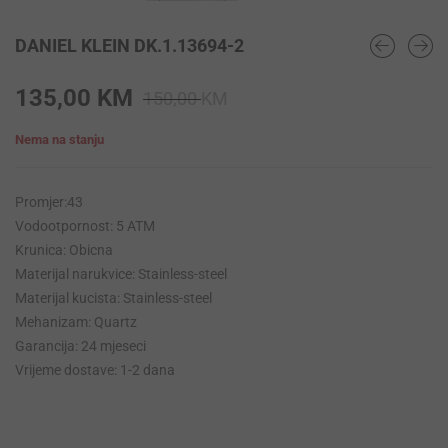
DANIEL KLEIN DK.1.13694-2
Original
Current
135,00
KM
150,00
KM
price
price
Nema na stanju
was:
is:
150,00 KM.
135,00 KM.
Promjer:43
Vodootpornost: 5 ATM
Krunica: Obicna
Materijal narukvice: Stainless-steel
Materijal kucista: Stainless-steel
Mehanizam: Quartz
Garancija: 24 mjeseci
Vrijeme dostave: 1-2 dana