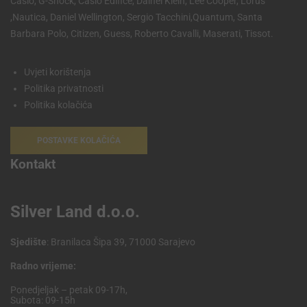
Casio, G-Shock, Casio Edifice, Dainel Klein, Lee Cooper, Lorus
,Nautica, Daniel Wellington, Sergio Tacchini,Quantum, Santa
Barbara Polo, Citizen, Guess, Roberto Cavalli, Maserati, Tissot.
Uvjeti korištenja
Politika privatnosti
Politika kolačića
POSTAVKE KOLAČIĆA
Kontakt
Silver Land d.o.o.
Sjedište
: Branilaca Šipa 39, 71000 Sarajevo
Radno vrijeme:
Ponedjeljak – petak 09-17h,
Subota: 09-15h