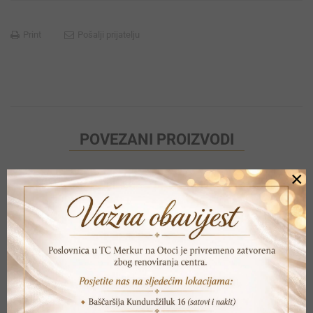
Print
Pošalji prijatelju
POVEZANI PROIZVODI
×