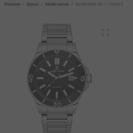
Početna
/
Satovi
/
Muški satovi
/
Daniel Klein DK.1.13694-2