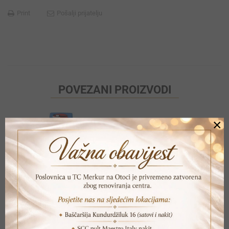
Print
Pošalji prijatelju
POVEZANI PROIZVODI
×