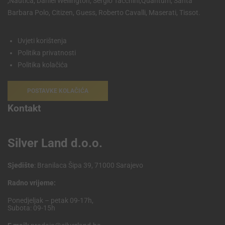
,Nautica, Daniel Wellington, Sergio Tacchini,Quantum, Santa
Barbara Polo, Citizen, Guess, Roberto Cavalli, Maserati, Tissot.
Uvjeti korištenja
Politika privatnosti
Politika kolačića
POSTAVKE KOLAČIĆA
Kontakt
Silver Land d.o.o.
Sjedište
: Branilaca Šipa 39, 71000 Sarajevo
Radno vrijeme:
Ponedjeljak – petak 09-17h,
Subota: 09-15h