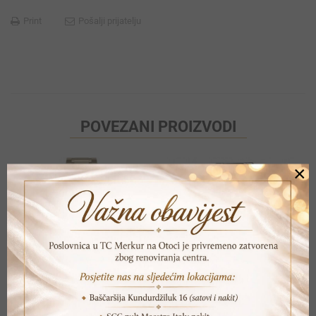
Print
Pošalji prijatelju
POVEZANI PROIZVODI
×