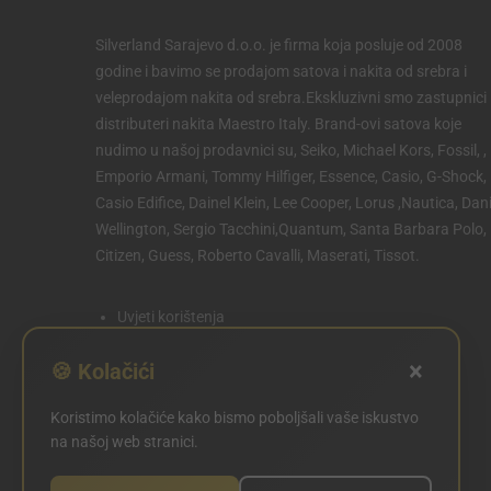
Silverland Sarajevo d.o.o. je firma koja posluje od 2008
godine i bavimo se prodajom satova i nakita od srebra i
veleprodajom nakita od srebra.Ekskluzivni smo zastupnici 
distributeri nakita Maestro Italy. Brand-ovi satova koje
nudimo u našoj prodavnici su, Seiko, Michael Kors, Fossil, ,
Emporio Armani, Tommy Hilfiger, Essence, Casio, G-Shock,
Casio Edifice, Dainel Klein, Lee Cooper, Lorus ,Nautica, Dani
Wellington, Sergio Tacchini,Quantum, Santa Barbara Polo,
Citizen, Guess, Roberto Cavalli, Maserati, Tissot.
Uvjeti korištenja
Politika privatnosti
×
🍪 Kolačići
Politika kolačića
Koristimo kolačiće kako bismo poboljšali vaše iskustvo
POSTAVKE KOLAČIĆA
na našoj web stranici.