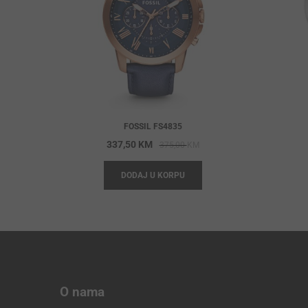
FOSSIL FS4835
Original
Current
337,50
KM
375,00
KM
price
price
DODAJ U KORPU
was:
is:
375,00 KM.
337,50 KM.
O nama