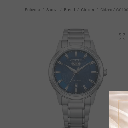
Početna
/
Satovi
/
Brend
/
Citizen
/
Citizen AW010