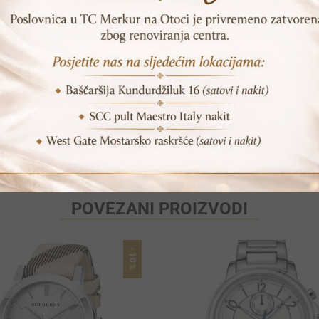
Vrijeme dostave: 1-2 dana
Print
Pošalji prijatelju
POVEZANI PROIZVODI
-10%