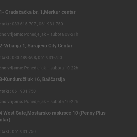
1- Gradačačka br. 1,Merkur centar
ntakt
: 033 615-707 , 061 931-750
dno vrijeme:
Ponedjeljak – subota 09-21h
2-Vrbanja 1, Sarajevo City Centar
ntakt
: 033 489-598, 061 931-750
dno vrijeme:
Ponedjeljak – subota 10-22h
3-Kundurdžiluk 16, Baščarsija
ntakt
: 061 931 750
dno vrijeme:
Ponedjeljak – subota 10-22h
4 West Gate,Mostarsko raskrsce 10 (Penny Plus
ntar)
ntakt
: 061 931 750