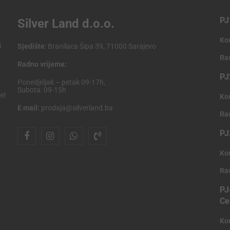
PJ
Silver Land d.o.o.
Ko
i
Sjedište
: Branilaca Šipa 39, 71000 Sarajevo
Ra
Radno vrijeme:
PJ
Ponedjeljak – petak 09-17h,
Subota: 09-15h
el
Ko
E mail:
prodaja@silverland.ba
Ra
PJ
Ko
Ra
PJ
Ce
Ko