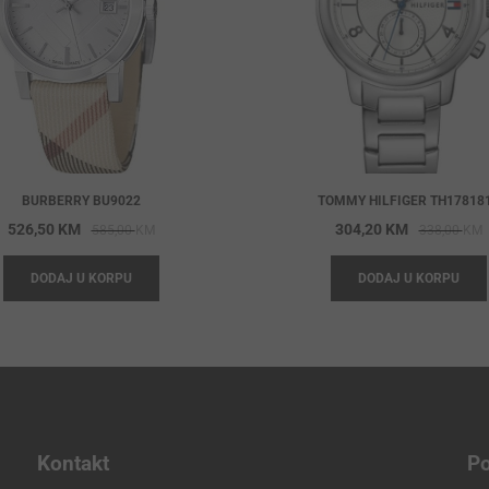
BURBERRY BU9022
TOMMY HILFIGER TH17818
Original
Current
O
C
526,50
KM
304,20
KM
585,00
KM
338,00
KM
price
price
p
p
DODAJ U KORPU
DODAJ U KORPU
was:
is:
w
i
585,00 KM.
526,50 KM.
3
3
Kontakt
Po