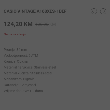
CASIO VINTAGE A168XES-1BEF
Original
Current
124,20
KM
138,00
KM
price
price
Nema na stanju
was:
is:
138,00 KM.
124,20 KM.
Promjer:34 mm
Vodootpornost: 5 ATM
Krunica: Obicna
Materijal narukvice: Stainless-steel
Materijal kucista: Stainless-steel
Mehanizam: Digitalni
Garancija: 12 mjeseci
Vrijeme dostave: 1-2 dana