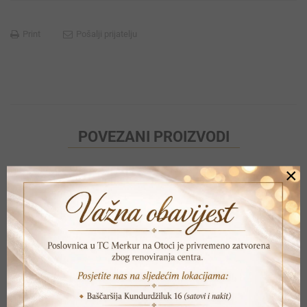
Print
Pošalji prijatelju
POVEZANI PROIZVODI
×