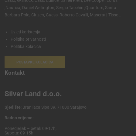
Casio, G-Shock, Casio Edifice, Dainel Klein, Lee Cooper, Lorus
,Nautica, Daniel Wellington, Sergio Tacchini,Quantum, Santa
Barbara Polo, Citizen, Guess, Roberto Cavalli, Maserati, Tissot.
Uvjeti korištenja
Politika privatnosti
Politika kolačića
POSTAVKE KOLAČIĆA
Kontakt
Silver Land d.o.o.
Sjedište
: Branilaca Šipa 39, 71000 Sarajevo
Radno vrijeme:
Ponedjeljak – petak 09-17h,
Subota: 09-15h