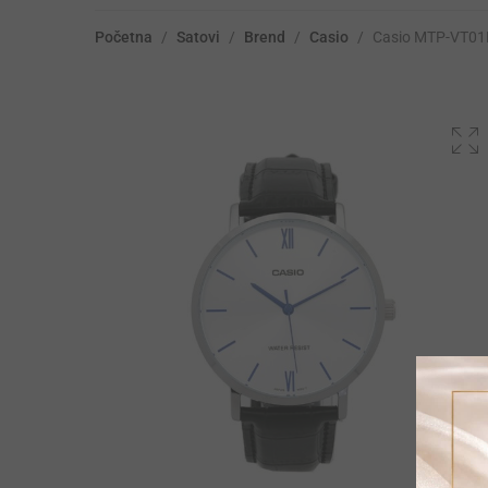
Početna
/
Satovi
/
Brend
/
Casio
/
Casio MTP-VT01