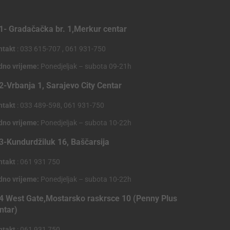
1- Gradačačka br. 1,Merkur centar
ntakt
: 033 615-707 , 061 931-750
dno vrijeme:
Ponedjeljak – subota 09-21h
2-Vrbanja 1, Sarajevo City Centar
ntakt
: 033 489-598, 061 931-750
dno vrijeme:
Ponedjeljak – subota 10-22h
3-Kundurdžiluk 16, Baščarsija
ntakt
: 061 931 750
dno vrijeme:
Ponedjeljak – subota 10-22h
4 West Gate,Mostarsko raskrsce 10 (Penny Plus
ntar)
ntakt
: 061 931 750