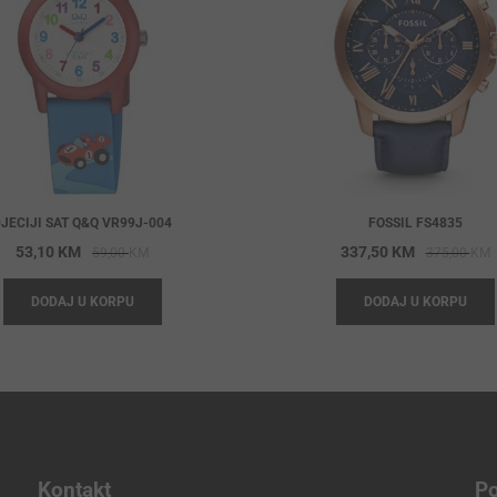
JECIJI SAT Q&Q VR99J-004
FOSSIL FS4835
Original
Current
O
C
53,10
KM
337,50
KM
59,00
KM
375,00
KM
price
price
p
p
DODAJ U KORPU
DODAJ U KORPU
was:
is:
w
i
59,00 KM.
53,10 KM.
3
3
Kontakt
Po