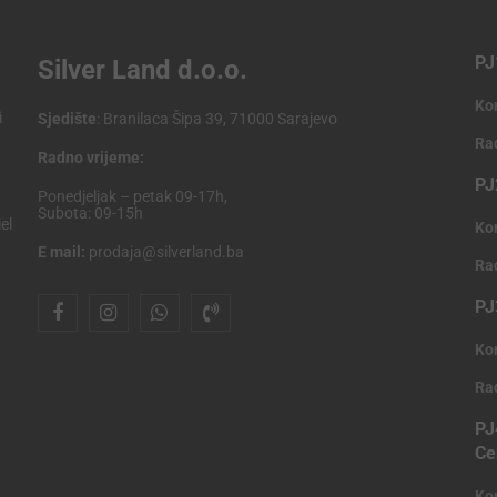
PJ
Silver Land d.o.o.
Ko
i
Sjedište
: Branilaca Šipa 39, 71000 Sarajevo
Ra
Radno vrijeme:
PJ
Ponedjeljak – petak 09-17h,
Subota: 09-15h
el
Ko
E mail:
prodaja@silverland.ba
Ra
PJ
Ko
Ra
PJ
Ce
Ko