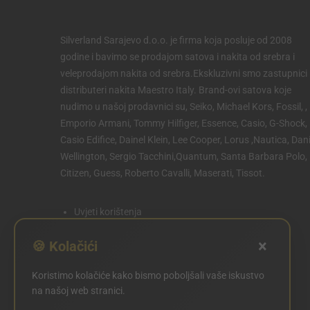
Silverland Sarajevo d.o.o. je firma koja posluje od 2008
godine i bavimo se prodajom satova i nakita od srebra i
veleprodajom nakita od srebra.Ekskluzivni smo zastupnici 
distributeri nakita Maestro Italy. Brand-ovi satova koje
nudimo u našoj prodavnici su, Seiko, Michael Kors, Fossil, ,
Emporio Armani, Tommy Hilfiger, Essence, Casio, G-Shock,
Casio Edifice, Dainel Klein, Lee Cooper, Lorus ,Nautica, Dani
Wellington, Sergio Tacchini,Quantum, Santa Barbara Polo,
Citizen, Guess, Roberto Cavalli, Maserati, Tissot.
Uvjeti korištenja
Politika privatnosti
×
🍪 Kolačići
Politika kolačića
Koristimo kolačiće kako bismo poboljšali vaše iskustvo
POSTAVKE KOLAČIĆA
na našoj web stranici.