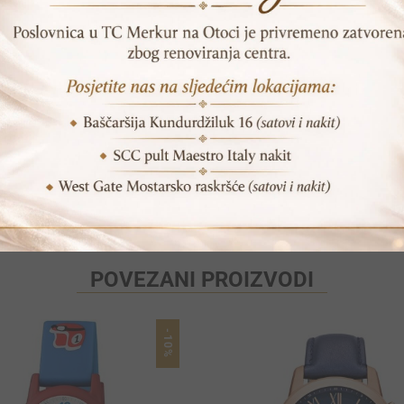
DODAJ U KORPU
Print
Pošalji prijatelju
POVEZANI PROIZVODI
-10%