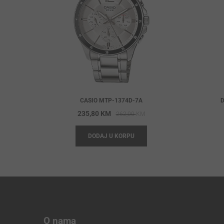
CASIO MTP-1374D-7A
D
Original
Current
235,80
KM
262,00
KM
price
price
DODAJ U KORPU
was:
is:
262,00 KM.
235,80 KM.
O nama