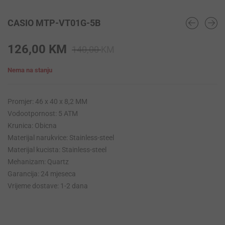
CASIO MTP-VT01G-5B
Original
Current
126,00
KM
140,00
KM
price
price
Nema na stanju
was:
is:
140,00 KM.
126,00 KM.
Promjer: 46 x 40 x 8,2 MM
Vodootpornost: 5 ATM
Krunica: Obicna
Materijal narukvice: Stainless-steel
Materijal kucista: Stainless-steel
Mehanizam: Quartz
Garancija: 24 mjeseca
Vrijeme dostave: 1-2 dana