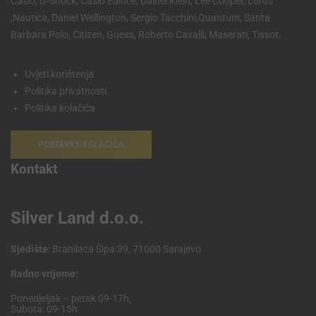
Casio, G-Shock, Casio Edifice, Dainel Klein, Lee Cooper, Lorus
,Nautica, Daniel Wellington, Sergio Tacchini,Quantum, Santa
Barbara Polo, Citizen, Guess, Roberto Cavalli, Maserati, Tissot.
Uvjeti korištenja
Politika privatnosti
Politika kolačića
POSTAVKE KOLAČIĆA
Kontakt
Silver Land d.o.o.
Sjedište
: Branilaca Šipa 39, 71000 Sarajevo
Radno vrijeme:
Ponedjeljak – petak 09-17h,
Subota: 09-15h