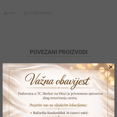
Print
Pošalji prijatelju
POVEZANI PROIZVODI
×