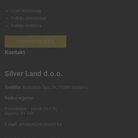
Uvjeti korištenja
Politika privatnosti
Politika kolačića
POSTAVKE KOLAČIĆA
Kontakt
Silver Land d.o.o.
Sjedište
: Branilaca Šipa 39, 71000 Sarajevo
Radno vrijeme:
Ponedjeljak – petak 09-17h,
Subota: 09-15h
E mail:
prodaja@silverland.ba