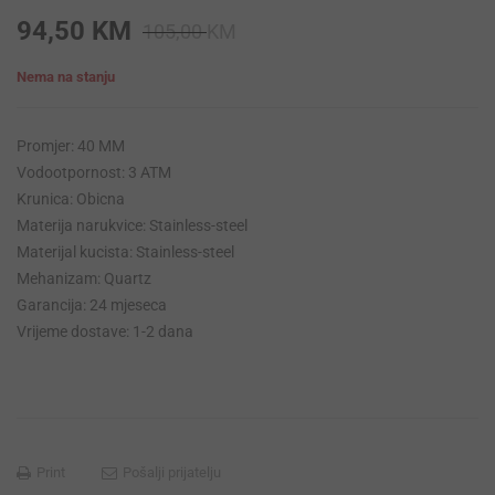
Original
Current
94,50
KM
105,00
KM
price
price
Nema na stanju
was:
is:
105,00 KM.
94,50 KM.
Promjer: 40 MM
Vodootpornost: 3 ATM
Krunica: Obicna
Materija narukvice: Stainless-steel
Materijal kucista: Stainless-steel
Mehanizam: Quartz
Garancija: 24 mjeseca
Vrijeme dostave: 1-2 dana
Print
Pošalji prijatelju