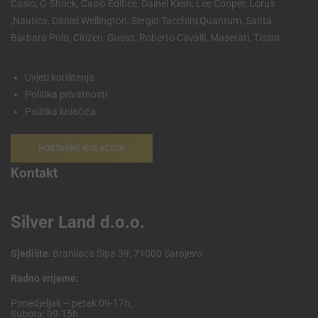
Casio, G-Shock, Casio Edifice, Dainel Klein, Lee Cooper, Lorus
,Nautica, Daniel Wellington, Sergio Tacchini,Quantum, Santa
Barbara Polo, Citizen, Guess, Roberto Cavalli, Maserati, Tissot.
Uvjeti korištenja
Politika privatnosti
Politika kolačića
POSTAVKE KOLAČIĆA
Kontakt
Silver Land d.o.o.
Sjedište
: Branilaca Šipa 39, 71000 Sarajevo
Radno vrijeme:
Ponedjeljak – petak 09-17h,
Subota: 09-15h