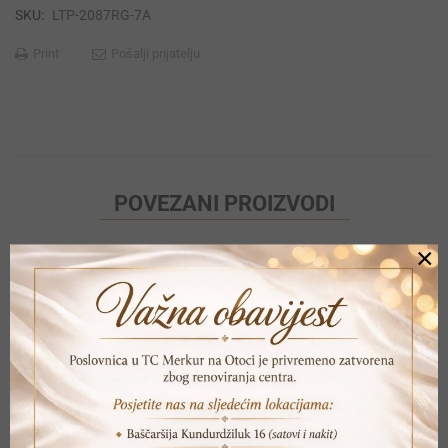
SKU:
LTP-2087RG-7A
Print
Pošalji prijatelju
POVEZANI PROIZVODI
×