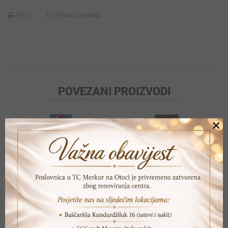
Print
Pošalji prijatelju
POVEZANI PROIZVODI
×