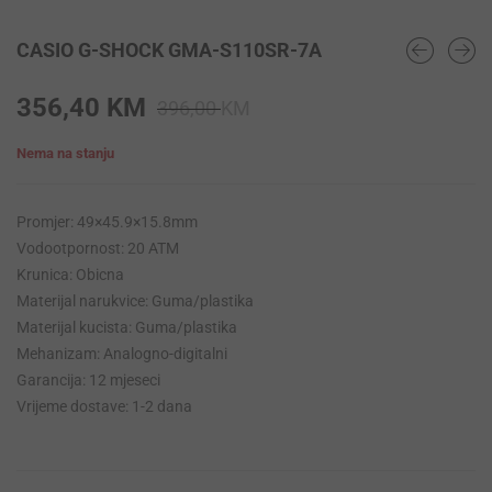
CASIO G-SHOCK GMA-S110SR-7A
Original
Current
356,40
KM
396,00
KM
price
price
Nema na stanju
was:
is:
396,00 KM.
356,40 KM.
Promjer: 49×45.9×15.8mm
Vodootpornost: 20 ATM
Krunica: Obicna
Materijal narukvice: Guma/plastika
Materijal kucista: Guma/plastika
Mehanizam: Analogno-digitalni
Garancija: 12 mjeseci
Vrijeme dostave: 1-2 dana