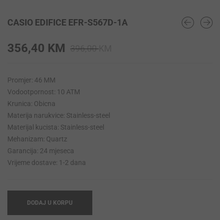
CASIO EDIFICE EFR-S567D-1A
Original
Current
356,40
KM
396,00
KM
price
price
was:
is:
Promjer: 46 MM
396,00 KM.
356,40 KM.
Vodootpornost: 10 ATM
Krunica: Obicna
Materija narukvice: Stainless-steel
Materijal kucista: Stainless-steel
Mehanizam: Quartz
Garancija: 24 mjeseca
Vrijeme dostave: 1-2 dana
DODAJ U KORPU