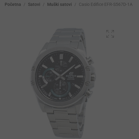
Početna
/
Satovi
/
Muški satovi
/
Casio Edifice EFR-S567D-1A