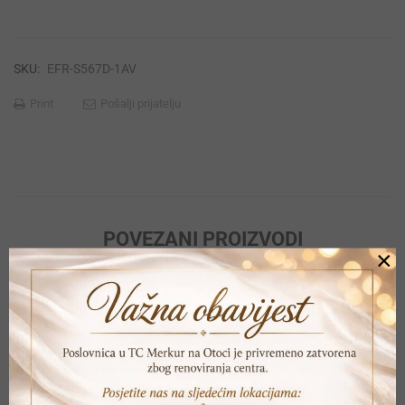
SKU:
EFR-S567D-1AV
Print
Pošalji prijatelju
POVEZANI PROIZVODI
×