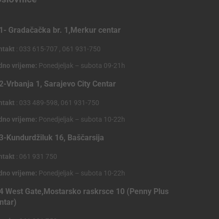
1- Gradačačka br. 1,Merkur centar
ntakt
: 033 615-707 , 061 931-750
dno vrijeme:
Ponedjeljak – subota 09-21h
2-Vrbanja 1, Sarajevo City Centar
ntakt
: 033 489-598, 061 931-750
dno vrijeme:
Ponedjeljak – subota 10-22h
3-Kundurdžiluk 16, Baščarsija
ntakt
: 061 931 750
dno vrijeme:
Ponedjeljak – subota 10-22h
4 West Gate,Mostarsko raskrsce 10 (Penny Plus
ntar)