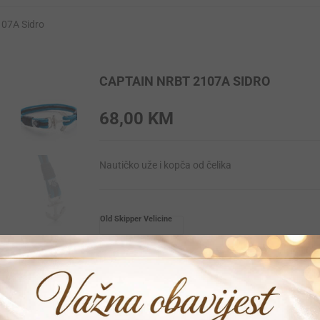
07A Sidro
CAPTAIN NRBT 2107A SIDRO
68,00
KM
Nautičko uže i kopča od čelika
Old Skipper Velicine
L
M
S