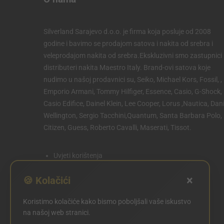
Silverland Sarajevo d.o.o. je firma koja posluje od 2008
godine i bavimo se prodajom satova i nakita od srebra i
veleprodajom nakita od srebra.Ekskluzivni smo zastupnici 
distributeri nakita Maestro Italy. Brand-ovi satova koje
nudimo u našoj prodavnici su, Seiko, Michael Kors, Fossil, ,
Emporio Armani, Tommy Hilfiger, Essence, Casio, G-Shock,
Casio Edifice, Dainel Klein, Lee Cooper, Lorus ,Nautica, Dani
Wellington, Sergio Tacchini,Quantum, Santa Barbara Polo,
Citizen, Guess, Roberto Cavalli, Maserati, Tissot.
Uvjeti korištenja
Politika privatnosti
×
🍪 Kolačići
Politika kolačića
Koristimo kolačiće kako bismo poboljšali vaše iskustvo
POSTAVKE KOLAČIĆA
na našoj web stranici.