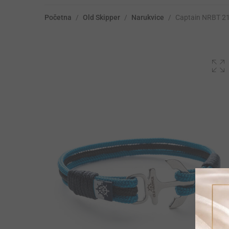
Početna
/
Old Skipper
/
Narukvice
/
Captain NRBT 21