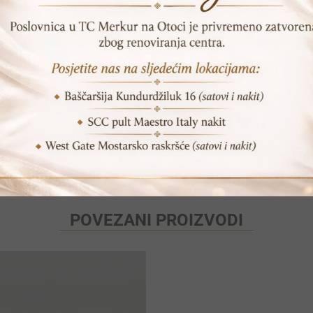
DODAJ U KORPU
SKU:
NRBT 2107A
Print
Pošalji prijatelju
POVEZANI PROIZVODI