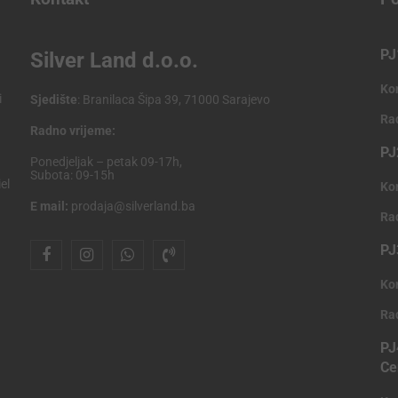
PJ
Silver Land d.o.o.
Ko
i
Sjedište
: Branilaca Šipa 39, 71000 Sarajevo
Ra
Radno vrijeme:
PJ
Ponedjeljak – petak 09-17h,
Subota: 09-15h
el
Ko
E mail:
prodaja@silverland.ba
Ra
PJ
Ko
Ra
PJ
Ce