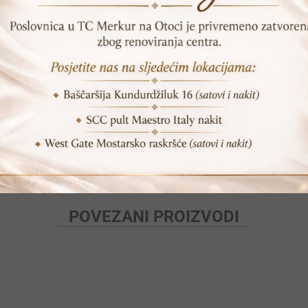
DODAJ U KORPU
SKU:
NRBT 2066S
Print
Pošalji prijatelju
POVEZANI PROIZVODI