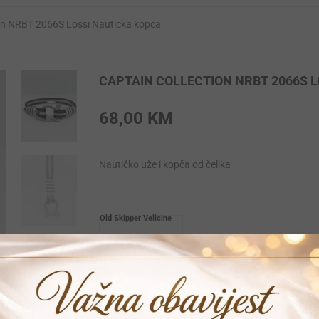
ion NRBT 2066S Lossi Nauticka kopca
CAPTAIN COLLECTION NRBT 2066S 
68,00
KM
Nautičko uže i kopča od čelika
Old Skipper Velicine
L
M