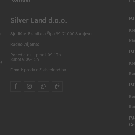
PJ
Silver Land d.o.o.
Ko
i
Sjedište
: Branilaca Šipa 39, 71000 Sarajevo
Ra
Radno vrijeme:
PJ
Ponedjeljak – petak 09-17h,
Subota: 09-15h
el
Ko
E mail:
prodaja@silverland.ba
Ra
PJ
Ko
Ra
PJ
Ce