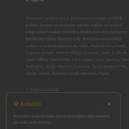
Silverland Sarajevo d.o.o. je firma koja posluje od 2008
godine i bavimo se prodajom satova i nakita od srebra i
veleprodajom nakita od srebra.Ekskluzivni smo zastupnici 
distributeri nakita Maestro Italy. Brand-ovi satova koje
nudimo u našoj prodavnici su, Seiko, Michael Kors, Fossil, ,
Emporio Armani, Tommy Hilfiger, Essence, Casio, G-Shock,
Casio Edifice, Dainel Klein, Lee Cooper, Lorus ,Nautica, Dani
Wellington, Sergio Tacchini,Quantum, Santa Barbara Polo,
Citizen, Guess, Roberto Cavalli, Maserati, Tissot.
Uvjeti korištenja
Politika privatnosti
×
🍪 Kolačići
Politika kolačića
Koristimo kolačiće kako bismo poboljšali vaše iskustvo
POSTAVKE KOLAČIĆA
na našoj web stranici.