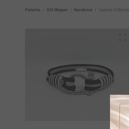
Početna
/
Old Skipper
/
Narukvice
/
Captain Collect