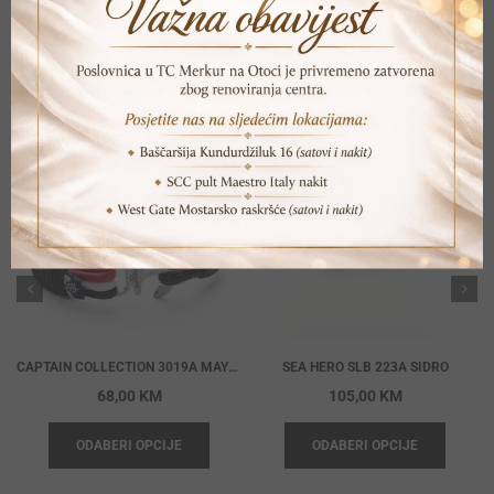
POVEZANI PROIZVODI
CAPTAIN COLLECTION 3019A MAYNARD SIDRO
SEA HERO SLB 223A SIDRO
68,00
KM
105,00
KM
ODABERI OPCIJE
ODABERI OPCIJE