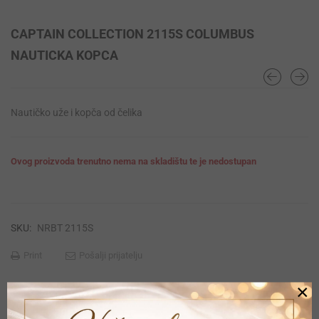
CAPTAIN COLLECTION 2115S COLUMBUS
NAUTICKA KOPCA
Nautičko uže i kopča od čelika
Ovog proizvoda trenutno nema na skladištu te je nedostupan
SKU:
NRBT 2115S
Print
Pošalji prijatelju
×