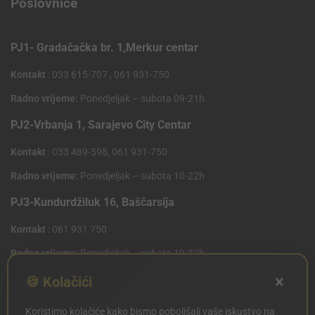
Poslovnice
PJ1- Gradačačka br. 1,Merkur centar
Kontakt
: 033 615-707 , 061 931-750
Radno vrijeme:
Ponedjeljak – subota 09-21h
PJ2-Vrbanja 1, Sarajevo City Centar
Kontakt
: 033 489-598, 061 931-750
Radno vrijeme:
Ponedjeljak – subota 10-22h
PJ3-Kundurdžiluk 16, Baščarsija
Kontakt
: 061 931 750
Radno vrijeme:
Ponedjeljak – subota 10-22h
×
PJ4 West Gate,Mostarsko raskrsce 10 (Penny Plus
🍪 Kolačići
Centar)
Koristimo kolačiće kako bismo poboljšali vaše iskustvo na