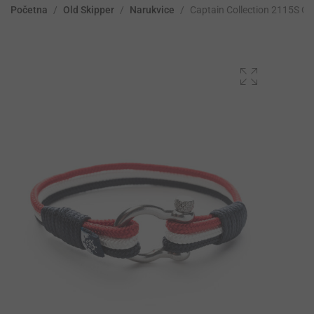
Početna
/
Old Skipper
/
Narukvice
/
Captain Collection 2115S C