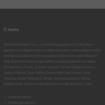
O nama
Silverland Sarajevo d.o.o. je firma koja posluje od 2008 godine i
bavimo se prodajom satova i nakita od srebra i veleprodajom nakita
od srebra.Ekskluzivni smo zastupnici i distributeri nakita Maestro
Italy. Brand-ovi satova koje nudimo u našoj prodavnici su, Seiko,
Michael Kors, Fossil, , Emporio Armani, Tommy Hilfiger, Essence,
Casio, G-Shock, Casio Edifice, Dainel Klein, Lee Cooper, Lorus
,Nautica, Daniel Wellington, Sergio Tacchini,Quantum, Santa
Barbara Polo, Citizen, Guess, Roberto Cavalli, Maserati, Tissot.
Uvjeti korištenja
Politika privatnosti