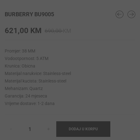
BURBERRY BU9005
Original
Current
621,00
KM
690,00
KM
price
price
was:
is:
Promjer: 38 MM
690,00 KM.
621,00 KM.
Vodootpornost: 5 ATM
Krunica: Obicna
Materijal narukvice: Stainless-steel
Materijal kucista: Stainless-steel
Mehanizam: Quartz
Garancija: 24 mjeseca
Vrijeme dostave: 1-2 dana
DODAJ U KORPU