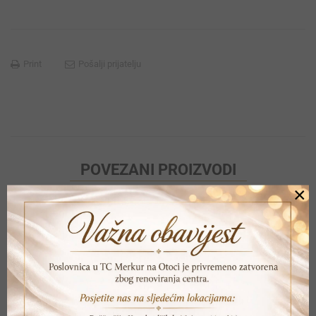
Print
Pošalji prijatelju
POVEZANI PROIZVODI
×