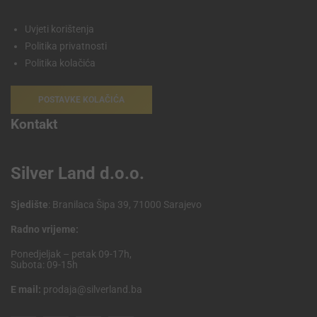
Uvjeti korištenja
Politika privatnosti
Politika kolačića
POSTAVKE KOLAČIĆA
Kontakt
Silver Land d.o.o.
Sjedište
: Branilaca Šipa 39, 71000 Sarajevo
Radno vrijeme:
Ponedjeljak – petak 09-17h,
Subota: 09-15h
E mail:
prodaja@silverland.ba