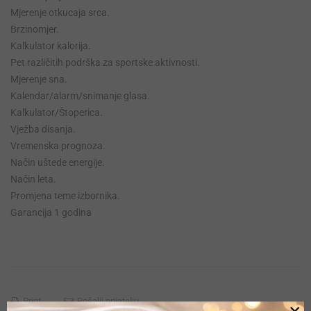
Mjerenje otkucaja srca.
Brzinomjer.
Kalkulator kalorija.
Pet različitih podrška za sportske aktivnosti.
Mjerenje sna.
Kalendar/alarm/snimanje glasa.
Kalkulator/Štoperica.
Vježba disanja.
Vremenska prognoza.
Način uštede energije.
Način leta.
Promjena teme izbornika.
Garancija 1 godina
Print
Pošalji prijatelju
×