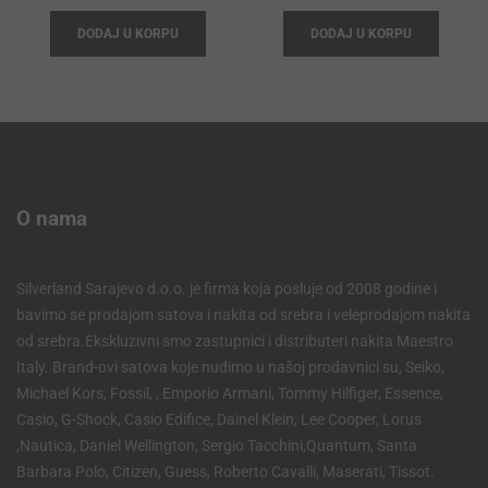
price
price
price
price
DODAJ U KORPU
DODAJ U KORPU
was:
is:
was:
is:
585,00 KM.
526,50 KM.
262,00 
235,80 
O nama
Silverland Sarajevo d.o.o. je firma koja posluje od 2008 godine i
bavimo se prodajom satova i nakita od srebra i veleprodajom nakita
od srebra.Ekskluzivni smo zastupnici i distributeri nakita Maestro
Italy. Brand-ovi satova koje nudimo u našoj prodavnici su, Seiko,
Michael Kors, Fossil, , Emporio Armani, Tommy Hilfiger, Essence,
Casio, G-Shock, Casio Edifice, Dainel Klein, Lee Cooper, Lorus
,Nautica, Daniel Wellington, Sergio Tacchini,Quantum, Santa
Barbara Polo, Citizen, Guess, Roberto Cavalli, Maserati, Tissot.