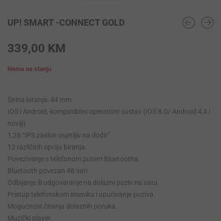
UP! SMART -CONNECT GOLD
339,00
KM
Nema na stanju
Širina biranja: 44 mm
IOS i Android, kompatibilni operativni sustav (IOS 8.0/ Android 4,4 i
noviji)
1,28 “IPS zaslon osjetljiv na dodir”
12 različitih opcija biranja.
Povezivanje s telefonom putem Bluetootha.
Bluetooth povezan 48 sati.
Odbijanje ili odgovaranje na dolazni poziv na satu.
Pristup telefonskom imeniku i upućivanje poziva.
Mogućnost čitanja dolaznih poruka.
Muzički player.