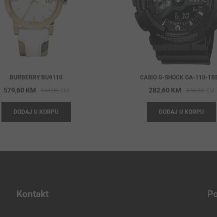
BURBERRY BU9110
CASIO G-SHOCK GA-110-1B
Original
Current
O
C
579,60
KM
282,60
KM
644,00
KM
314,00
KM
price
price
p
p
DODAJ U KORPU
DODAJ U KORPU
was:
is:
w
i
644,00 KM.
579,60 KM.
3
2
Kontakt
Po