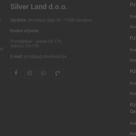
PJ
Silver Land d.o.o.
Ko
i
Sjedište
: Branilaca Šipa 39, 71000 Sarajevo
Ra
Radno vrijeme:
PJ
Ponedjeljak – petak 09-17h,
Subota: 09-15h
el
Ko
E mail:
prodaja@silverland.ba
Ra
PJ
Ko
Ra
PJ
Ce
Ko
Ra