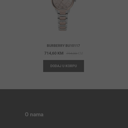
BURBERRY BU10117
Original
Current
714,60
KM
794,00
KM
price
price
DODAJ U KORPU
was:
is:
794,00 KM.
714,60 KM.
O nama