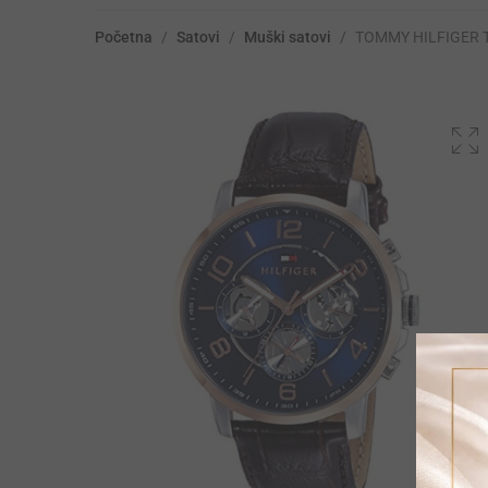
Početna
/
Satovi
/
Muški satovi
/
TOMMY HILFIGER 