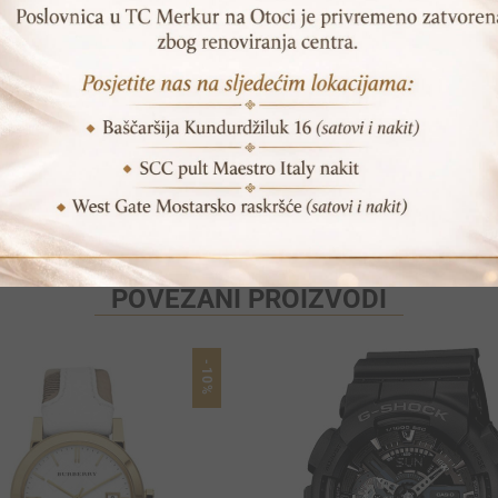
Print
Pošalji prijatelju
POVEZANI PROIZVODI
-10%