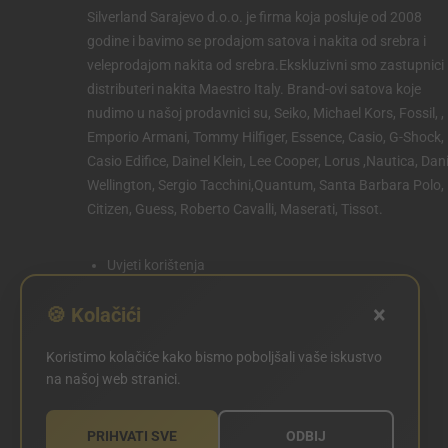
Silverland Sarajevo d.o.o. je firma koja posluje od 2008
godine i bavimo se prodajom satova i nakita od srebra i
veleprodajom nakita od srebra.Ekskluzivni smo zastupnici 
distributeri nakita Maestro Italy. Brand-ovi satova koje
nudimo u našoj prodavnici su, Seiko, Michael Kors, Fossil, ,
Emporio Armani, Tommy Hilfiger, Essence, Casio, G-Shock,
Casio Edifice, Dainel Klein, Lee Cooper, Lorus ,Nautica, Dani
Wellington, Sergio Tacchini,Quantum, Santa Barbara Polo,
Citizen, Guess, Roberto Cavalli, Maserati, Tissot.
Uvjeti korištenja
Politika privatnosti
×
🍪 Kolačići
Politika kolačića
Koristimo kolačiće kako bismo poboljšali vaše iskustvo
POSTAVKE KOLAČIĆA
na našoj web stranici.
PRIHVATI SVE
ODBIJ