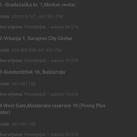
1- Gradačačka br. 1,Merkur centar
ntakt
: 033 615-707 , 061 931-750
dno vrijeme:
Ponedjeljak – subota 09-21h
2-Vrbanja 1, Sarajevo City Centar
ntakt
: 033 489-598, 061 931-750
dno vrijeme:
Ponedjeljak – subota 10-22h
3-Kundurdžiluk 16, Baščarsija
ntakt
: 061 931 750
dno vrijeme:
Ponedjeljak – subota 10-22h
4 West Gate,Mostarsko raskrsce 10 (Penny Plus
ntar)
ntakt
: 061 931 750
dno vrijeme:
Ponedjeljak – subota 09-21h