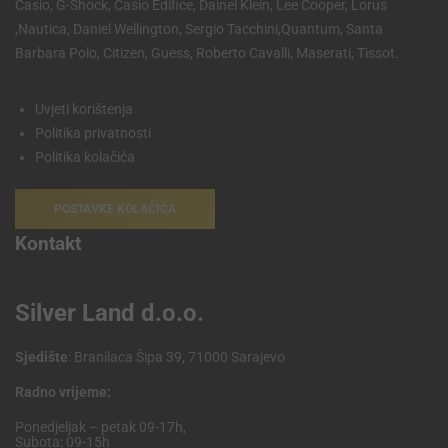
Casio, G-Shock, Casio Edifice, Dainel Klein, Lee Cooper, Lorus
,Nautica, Daniel Wellington, Sergio Tacchini,Quantum, Santa
Barbara Polo, Citizen, Guess, Roberto Cavalli, Maserati, Tissot.
Uvjeti korištenja
Politika privatnosti
Politika kolačića
POSTAVKE KOLAČIĆA
Kontakt
Silver Land d.o.o.
Sjedište
: Branilaca Šipa 39, 71000 Sarajevo
Radno vrijeme:
Ponedjeljak – petak 09-17h,
Subota: 09-15h