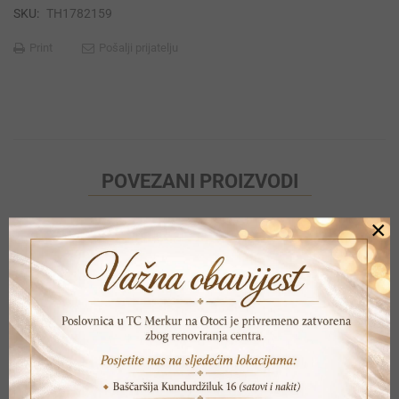
SKU:
TH1782159
Print
Pošalji prijatelju
POVEZANI PROIZVODI
×