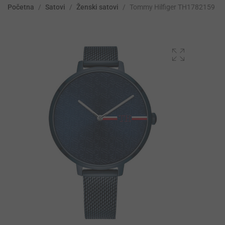
Početna
/
Satovi
/
Ženski satovi
/
Tommy Hilfiger TH1782159