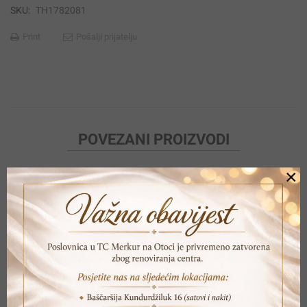
SKU:
TH1782081
Print
Pošalji prijatelju
POVEZANI PROIZVODI
×