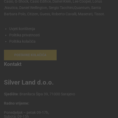
Casio, G-Shock, Casio Edifice, Dainel Klein, Lee Cooper, Lorus
,Nautica, Daniel Wellington, Sergio Tacchini,Quantum, Santa
Barbara Polo, Citizen, Guess, Roberto Cavalli, Maserati, Tissot.
Uvjeti korištenja
Politika privatnosti
Politika kolačića
POSTAVKE KOLAČIĆA
Kontakt
Silver Land d.o.o.
Sjedište
: Branilaca Šipa 39, 71000 Sarajevo
Radno vrijeme:
Ponedjeljak – petak 09-17h,
Subota: 09-15h