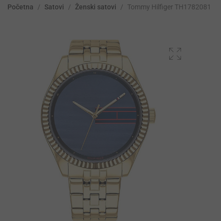
Početna
/
Satovi
/
Ženski satovi
/
Tommy Hilfiger TH1782081