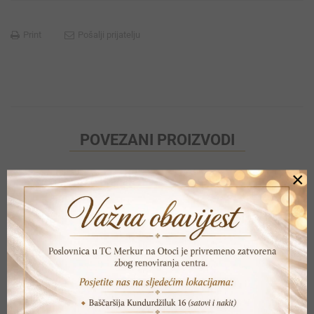
Print
Pošalji prijatelju
POVEZANI PROIZVODI
×