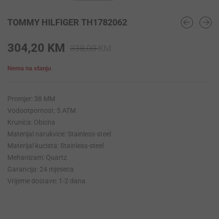
TOMMY HILFIGER TH1782062
Original
Current
304,20
KM
338,00
KM
price
price
Nema na stanju
was:
is:
338,00 KM.
304,20 KM.
Promjer: 38 MM
Vodootpornost: 5 ATM
Krunica: Obicna
Materijal narukvice: Stainless-steel
Materijal kucista: Stainless-steel
Mehanizam: Quartz
Garancija: 24 mjeseca
Vrijeme dostave: 1-2 dana