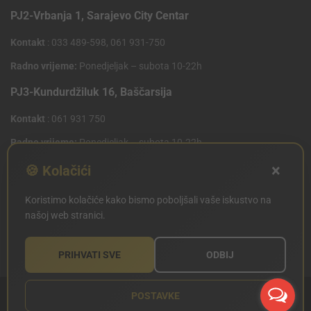
PJ2-Vrbanja 1, Sarajevo City Centar
Kontakt
: 033 489-598, 061 931-750
Radno vrijeme:
Ponedjeljak – subota 10-22h
PJ3-Kundurdžiluk 16, Baščarsija
Kontakt
: 061 931 750
Radno vrijeme:
Ponedjeljak – subota 10-22h
×
PJ4 West Gate,Mostarsko raskrsce 10 (Penny Plus
🍪 Kolačići
Centar)
Koristimo kolačiće kako bismo poboljšali vaše iskustvo na
Kontakt
: 061 931 750
našoj web stranici.
Radno vrijeme:
Ponedjeljak – subota 09-21h
PRIHVATI SVE
ODBIJ
POSTAVKE
Copyright © SILVERLAND 2020. Sva prava zadržana.
Sitemap
Created