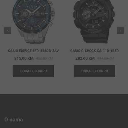
CASIO EDIFICE EFR-556DB-2AV
CASIO G-SHOCK GA-110-1BER
Original
Current
Origina
Current
315,00
KM
282,60
KM
350,00
KM
314,00
KM
price
price
price
price
DODAJ U KORPU
DODAJ U KORPU
was:
is:
was:
is:
350,00 KM.
315,00 KM.
314,00 
282,60 
O nama