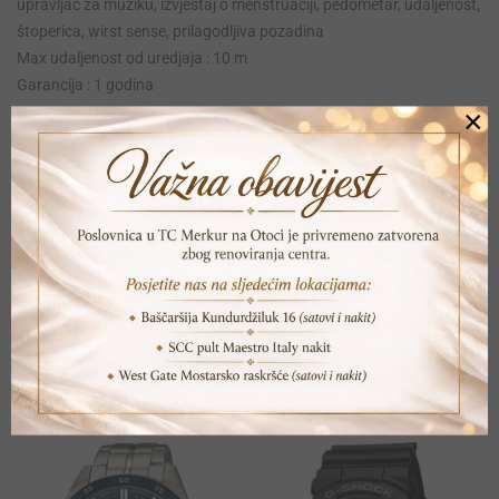
upravljač za muziku, izvještaj o menstruaciji, pedometar, udaljenost,
štoperica, wirst sense, prilagodljiva pozadina
Max udaljenost od uredjaja : 10 m
Garancija : 1 godina
×
Print
Pošalji prijatelju
POVEZANI PROIZVODI