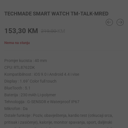
TECHMADE SMART WATCH TM-TALK-MRED
Original
Current
153,30
KM
219,00
KM
price
price
Nema na stanju
was:
is:
219,00 KM.
153,30 KM.
Promjer kucista : 40 mm
CPU: RTL8762DK
Kompatibilnost : iOS 9.0 i Android 4.4 i vise
Display : 1.69″ Color full touch
BlueTooth : 5.1
Baterija : 230 mAh Li-polymer
Tehnologija : G-SENSOR e Waterproof IP67
Mikrofon : Da
Ostale funkcije : Poziv, obavještenja, kardio test (otkucaji srca,
pritisak i zasićenje), kalorije, monitor spavanja, sport, daljinski