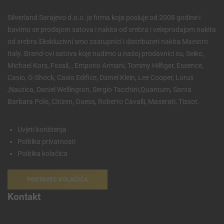
Silverland Sarajevo d.o.o. je firma koja posluje od 2008 godine i
bavimo se prodajom satova i nakita od srebra i veleprodajom nakita
od srebra.Ekskluzivni smo zastupnici i distributeri nakita Maestro
Italy. Brand-ovi satova koje nudimo u našoj prodavnici su, Seiko,
Michael Kors, Fossil, , Emporio Armani, Tommy Hilfiger, Essence,
Casio, G-Shock, Casio Edifice, Dainel Klein, Lee Cooper, Lorus
,Nautica, Daniel Wellington, Sergio Tacchini,Quantum, Santa
Barbara Polo, Citizen, Guess, Roberto Cavalli, Maserati, Tissot.
Uvjeti korištenja
Politika privatnosti
Politika kolačića
POSTAVKE KOLAČIĆA
Kontakt