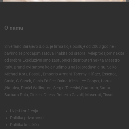
O nama
Silverland Sarajevo d.o.o. je firma koja posluje od 2008 godine i
bavimo se prodajom satova i nakita od srebra i veleprodajom nakita
od srebra.Ekskluzivni smo zastupnici i distributeri nakita Maestro
Italy. Brand-ovi satova koje nudimo u našoj prodavnici su, Seiko,
Michael Kors, Fossil, , Emporio Armani, Tommy Hilfiger, Essence,
Casio, G-Shock, Casio Edifice, Dainel Klein, Lee Cooper, Lorus
,Nautica, Daniel Wellington, Sergio Tacchini,Quantum, Santa
Barbara Polo, Citizen, Guess, Roberto Cavalli, Maserati, Tissot.
Uvjeti korištenja
Politika privatnosti
Politika kolačića