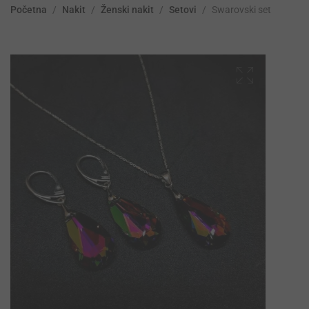
Početna
/
Nakit
/
Ženski nakit
/
Setovi
/
Swarovski set