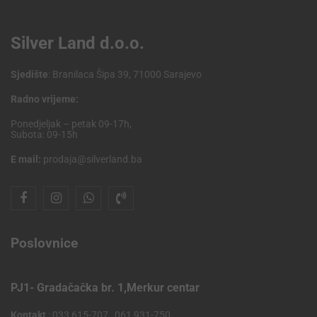
Silver Land d.o.o.
Sjedište
: Branilaca Šipa 39, 71000 Sarajevo
Radno vrijeme:
Ponedjeljak – petak 09-17h,
Subota: 09-15h
E mail:
prodaja@silverland.ba
Poslovnice
PJ1- Gradačačka br. 1,Merkur centar
Kontakt
: 033 615-707 , 061 931-750