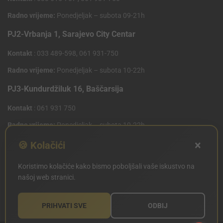
Radno vrijeme:
Ponedjeljak – subota 09-21h
PJ2-Vrbanja 1, Sarajevo City Centar
Kontakt
: 033 489-598, 061 931-750
Radno vrijeme:
Ponedjeljak – subota 10-22h
PJ3-Kundurdžiluk 16, Baščarsija
Kontakt
: 061 931 750
Radno vrijeme:
Ponedjeljak – subota 10-22h
×
PJ4 West Gate,Mostarsko raskrsce 10 (Penny Plus
🍪 Kolačići
Centar)
Koristimo kolačiće kako bismo poboljšali vaše iskustvo na
Kontakt
: 061 931 750
našoj web stranici.
Radno vrijeme:
Ponedjeljak – subota 09-21h
PRIHVATI SVE
ODBIJ