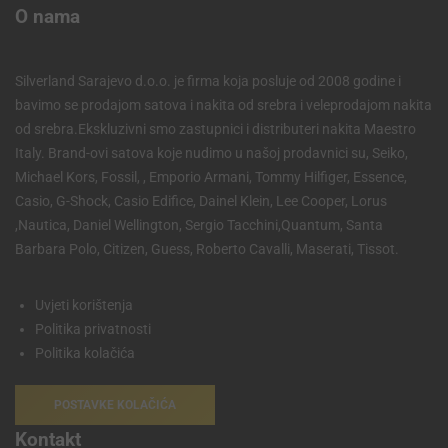
O nama
Silverland Sarajevo d.o.o. je firma koja posluje od 2008 godine i
bavimo se prodajom satova i nakita od srebra i veleprodajom nakita
od srebra.Ekskluzivni smo zastupnici i distributeri nakita Maestro
Italy. Brand-ovi satova koje nudimo u našoj prodavnici su, Seiko,
Michael Kors, Fossil, , Emporio Armani, Tommy Hilfiger, Essence,
Casio, G-Shock, Casio Edifice, Dainel Klein, Lee Cooper, Lorus
,Nautica, Daniel Wellington, Sergio Tacchini,Quantum, Santa
Barbara Polo, Citizen, Guess, Roberto Cavalli, Maserati, Tissot.
Uvjeti korištenja
Politika privatnosti
Politika kolačića
POSTAVKE KOLAČIĆA
Kontakt