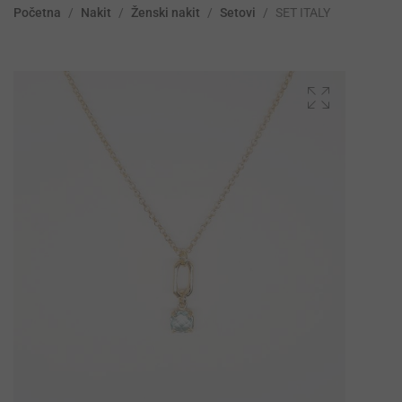
Početna
/
Nakit
/
Ženski nakit
/
Setovi
/
SET ITALY