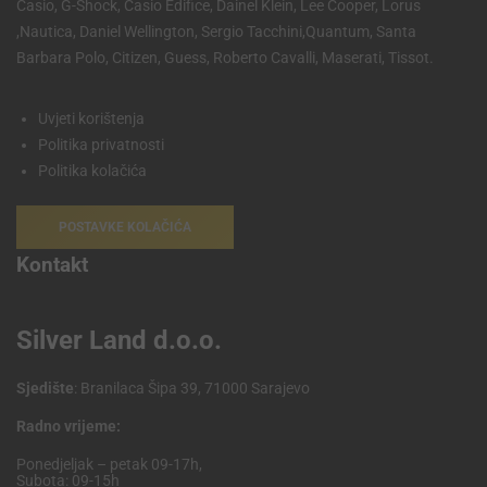
Casio, G-Shock, Casio Edifice, Dainel Klein, Lee Cooper, Lorus
,Nautica, Daniel Wellington, Sergio Tacchini,Quantum, Santa
Barbara Polo, Citizen, Guess, Roberto Cavalli, Maserati, Tissot.
Uvjeti korištenja
Politika privatnosti
Politika kolačića
POSTAVKE KOLAČIĆA
Kontakt
Silver Land d.o.o.
Sjedište
: Branilaca Šipa 39, 71000 Sarajevo
Radno vrijeme:
Ponedjeljak – petak 09-17h,
Subota: 09-15h