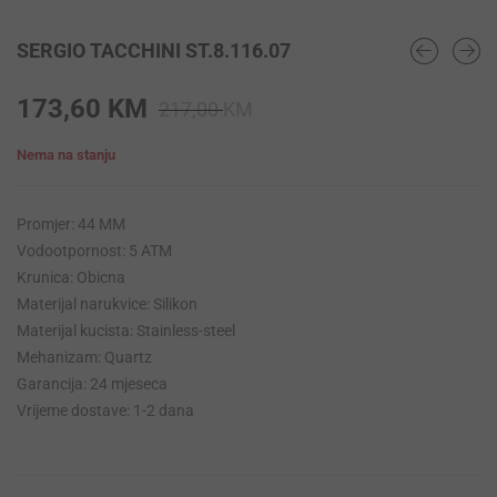
SERGIO TACCHINI ST.8.116.07
Original
Current
173,60
KM
217,00
KM
price
price
Nema na stanju
was:
is:
217,00 KM.
173,60 KM.
Promjer: 44 MM
Vodootpornost: 5 ATM
Krunica: Obicna
Materijal narukvice: Silikon
Materijal kucista: Stainless-steel
Mehanizam: Quartz
Garancija: 24 mjeseca
Vrijeme dostave: 1-2 dana