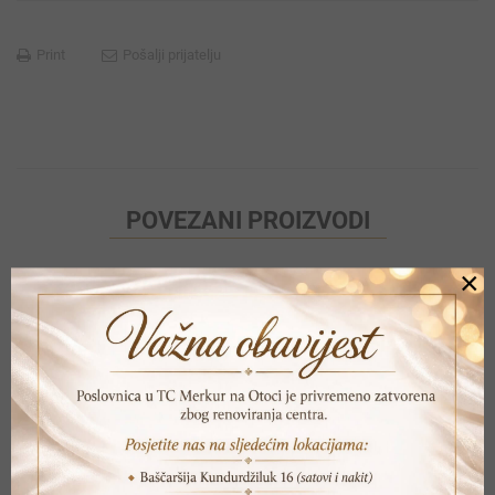
Print
Pošalji prijatelju
POVEZANI PROIZVODI
×