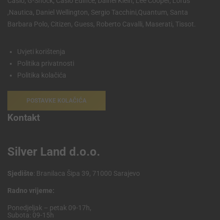
Casio, G-Shock, Casio Edifice, Dainel Klein, Lee Cooper, Lorus
,Nautica, Daniel Wellington, Sergio Tacchini,Quantum, Santa
Barbara Polo, Citizen, Guess, Roberto Cavalli, Maserati, Tissot.
Uvjeti korištenja
Politika privatnosti
Politika kolačića
POSTAVKE KOLAČIĆA
Kontakt
Silver Land d.o.o.
Sjedište
: Branilaca Šipa 39, 71000 Sarajevo
Radno vrijeme:
Ponedjeljak – petak 09-17h,
Subota: 09-15h