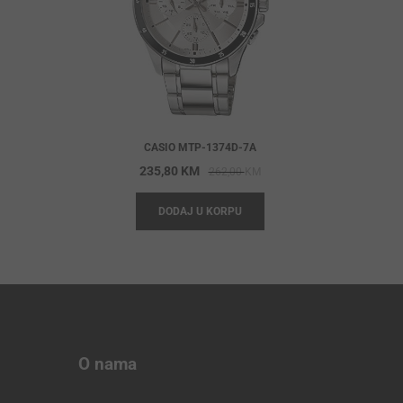
CASIO MTP-1374D-7A
Original
Current
235,80
KM
262,00
KM
price
price
DODAJ U KORPU
was:
is:
262,00 KM.
235,80 KM.
O nama