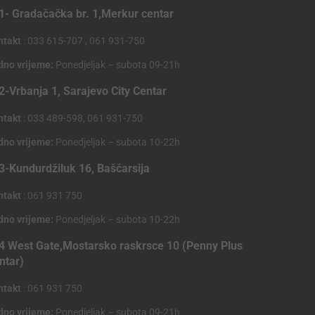
1- Gradačačka br. 1,Merkur centar
ntakt
: 033 615-707 , 061 931-750
dno vrijeme:
Ponedjeljak – subota 09-21h
2-Vrbanja 1, Sarajevo City Centar
ntakt
: 033 489-598, 061 931-750
dno vrijeme:
Ponedjeljak – subota 10-22h
3-Kundurdžiluk 16, Baščarsija
ntakt
: 061 931 750
dno vrijeme:
Ponedjeljak – subota 10-22h
4 West Gate,Mostarsko raskrsce 10 (Penny Plus
ntar)
ntakt
: 061 931 750
dno vrijeme:
Ponedjeljak – subota 09-21h