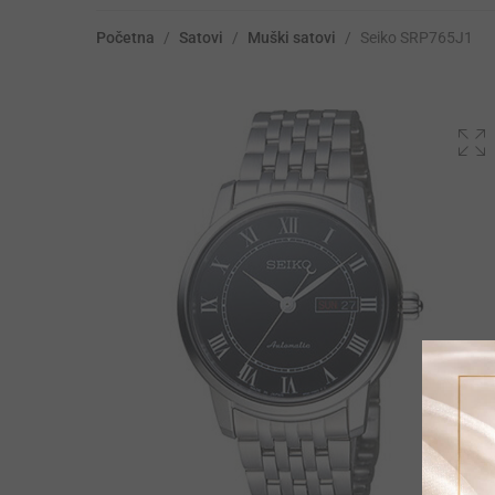
Početna
/
Satovi
/
Muški satovi
/
Seiko SRP765J1