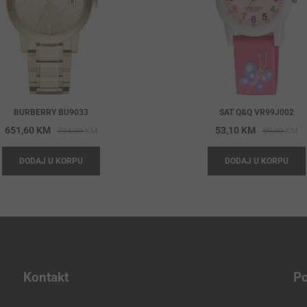
BURBERRY BU9033
SAT Q&Q VR99J002
Original
Current
Or
Cu
651,60
KM
53,10
KM
724,00
KM
59,00
KM
price
price
pr
pr
DODAJ U KORPU
DODAJ U KORPU
was:
is:
wa
is:
724,00 KM.
651,60 KM.
59
53
Kontakt
Po