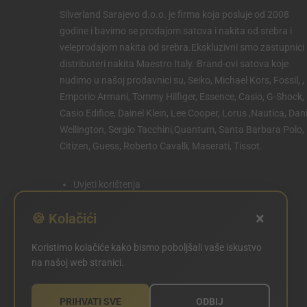
Silverland Sarajevo d.o.o. je firma koja posluje od 2008
godine i bavimo se prodajom satova i nakita od srebra i
veleprodajom nakita od srebra.Ekskluzivni smo zastupnici 
distributeri nakita Maestro Italy. Brand-ovi satova koje
nudimo u našoj prodavnici su, Seiko, Michael Kors, Fossil, ,
Emporio Armani, Tommy Hilfiger, Essence, Casio, G-Shock,
Casio Edifice, Dainel Klein, Lee Cooper, Lorus ,Nautica, Dani
Wellington, Sergio Tacchini,Quantum, Santa Barbara Polo,
Citizen, Guess, Roberto Cavalli, Maserati, Tissot.
Uvjeti korištenja
Politika privatnosti
×
🍪 Kolačići
Politika kolačića
Koristimo kolačiće kako bismo poboljšali vaše iskustvo
POSTAVKE KOLAČIĆA
na našoj web stranici.
PRIHVATI SVE
ODBIJ