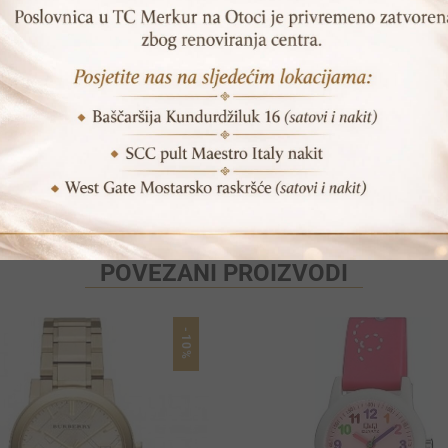
SKU:
SRP765J1
Print
Pošalji prijatelju
POVEZANI PROIZVODI
-10%