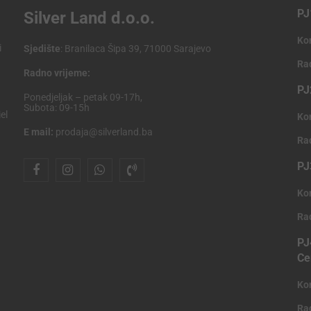
PJ
Silver Land d.o.o.
Ko
i
Sjedište
: Branilaca Šipa 39, 71000 Sarajevo
Ra
Radno vrijeme:
PJ
Ponedjeljak – petak 09-17h,
Subota: 09-15h
el
Ko
E mail:
prodaja@silverland.ba
Ra
PJ
Ko
Ra
PJ
Ce
Ko
Ra