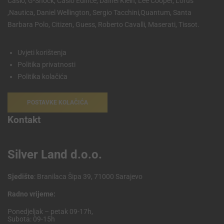
Casio, G-Shock, Casio Edifice, Dainel Klein, Lee Cooper, Lorus
,Nautica, Daniel Wellington, Sergio Tacchini,Quantum, Santa
Barbara Polo, Citizen, Guess, Roberto Cavalli, Maserati, Tissot.
Uvjeti korištenja
Politika privatnosti
Politika kolačića
POSTAVKE KOLAČIĆA
Kontakt
Silver Land d.o.o.
Sjedište
: Branilaca Šipa 39, 71000 Sarajevo
Radno vrijeme:
Ponedjeljak – petak 09-17h,
Subota: 09-15h