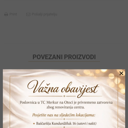
Print
Pošalji prijatelju
POVEZANI PROIZVODI
×