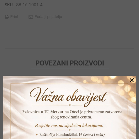
SKU:
SB.16.1001.4
Print
Pošalji prijatelju
POVEZANI PROIZVODI
×