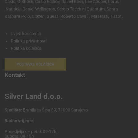
Casio, G-Shock, Casio Edifice, Dainel Klein, Lee Cooper, Lorus
,Nautica, Daniel Wellington, Sergio Tacchini,Quantum, Santa
Barbara Polo, Citizen, Guess, Roberto Cavalli, Maserati, Tissot.
Uvjeti korištenja
Politika privatnosti
Politika kolačića
POSTAVKE KOLAČIĆA
Kontakt
Silver Land d.o.o.
Sjedište
: Branilaca Šipa 39, 71000 Sarajevo
Radno vrijeme:
Ponedjeljak – petak 09-17h,
Subota: 09-15h