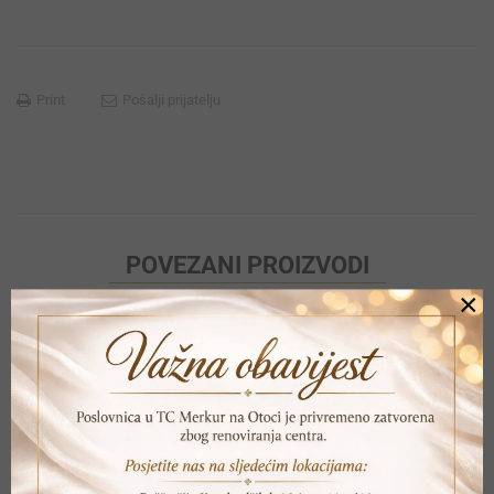
Print
Pošalji prijatelju
POVEZANI PROIZVODI
×