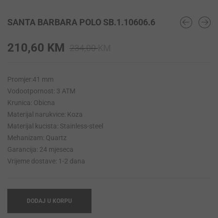
SANTA BARBARA POLO SB.1.10606.6
Original
Current
210,60
KM
234,00
KM
price
price
was:
is:
Promjer:41 mm
234,00 KM.
210,60 KM.
Vodootpornost: 3 ATM
Krunica: Obicna
Materijal narukvice: Koza
Materijal kucista: Stainless-steel
Mehanizam: Quartz
Garancija: 24 mjeseca
Vrijeme dostave: 1-2 dana
DODAJ U KORPU