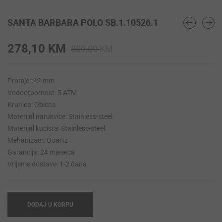
SANTA BARBARA POLO SB.1.10526.1
Original
Current
278,10
KM
309,00
KM
price
price
was:
is:
Promjer:42 mm
309,00 KM.
278,10 KM.
Vodootpornost: 5 ATM
Krunica: Obicna
Materijal narukvice: Stainless-steel
Materijal kucista: Stainless-steel
Mehanizam: Quartz
Garancija: 24 mjeseca
Vrijeme dostave: 1-2 dana
DODAJ U KORPU