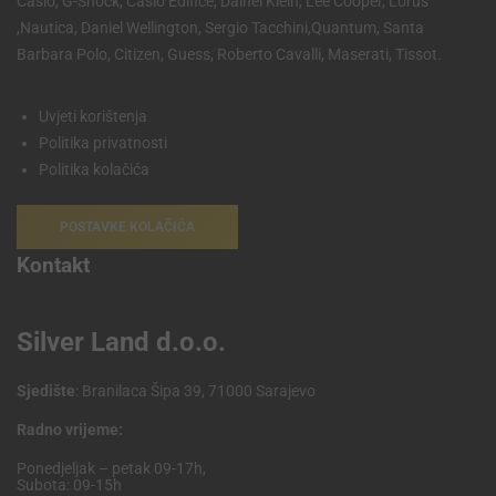
Casio, G-Shock, Casio Edifice, Dainel Klein, Lee Cooper, Lorus
,Nautica, Daniel Wellington, Sergio Tacchini,Quantum, Santa
Barbara Polo, Citizen, Guess, Roberto Cavalli, Maserati, Tissot.
Uvjeti korištenja
Politika privatnosti
Politika kolačića
POSTAVKE KOLAČIĆA
Kontakt
Silver Land d.o.o.
Sjedište
: Branilaca Šipa 39, 71000 Sarajevo
Radno vrijeme:
Ponedjeljak – petak 09-17h,
Subota: 09-15h