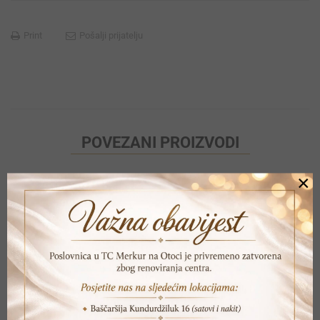
Print
Pošalji prijatelju
POVEZANI PROIZVODI
×