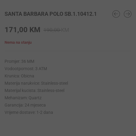
SANTA BARBARA POLO SB.1.10412.1
Original
Current
171,00
KM
190,00
KM
price
price
Nema na stanju
was:
is:
190,00 KM.
171,00 KM.
Promjer: 36 MM
Vodootpornost: 3 ATM
Krunica: Obicna
Materija narukvice: Stainless-steel
Materijal kucista: Stainless-steel
Mehanizam: Quartz
Garancija: 24 mjeseca
Vrijeme dostave: 1-2 dana