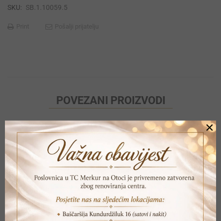
SKU:
SB.1.10059.5
Print
Pošalji prijatelju
POVEZANI PROIZVODI
×