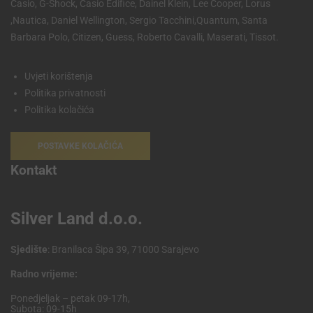
Casio, G-Shock, Casio Edifice, Dainel Klein, Lee Cooper, Lorus
,Nautica, Daniel Wellington, Sergio Tacchini,Quantum, Santa
Barbara Polo, Citizen, Guess, Roberto Cavalli, Maserati, Tissot.
Uvjeti korištenja
Politika privatnosti
Politika kolačića
POSTAVKE KOLAČIĆA
Kontakt
Silver Land d.o.o.
Sjedište
: Branilaca Šipa 39, 71000 Sarajevo
Radno vrijeme:
Ponedjeljak – petak 09-17h,
Subota: 09-15h