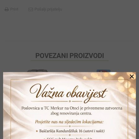
Print
Pošalji prijatelju
POVEZANI PROIZVODI
×