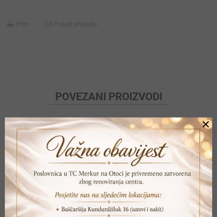
Print
Pošalji prijatelju
POVEZANI PROIZVODI
×