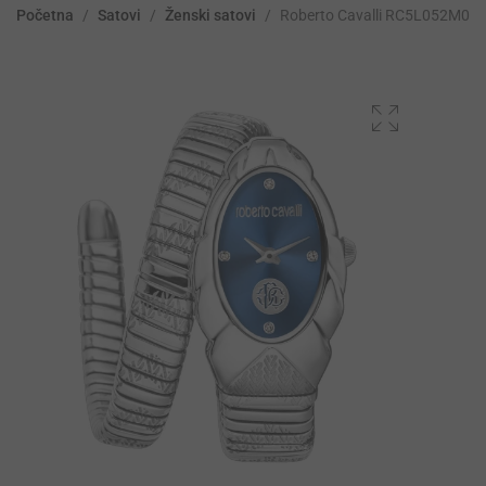
Početna
/
Satovi
/
Ženski satovi
/
Roberto Cavalli RC5L052M00