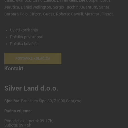
Casio, G-Shock, Casio Edifice, Dainel Klein, Lee Cooper, Lorus
,Nautica, Daniel Wellington, Sergio Tacchini,Quantum, Santa
Barbara Polo, Citizen, Guess, Roberto Cavalli, Maserati, Tissot.
Uvjeti korištenja
Politika privatnosti
Politika kolačića
POSTAVKE KOLAČIĆA
Kontakt
Silver Land d.o.o.
Sjedište
: Branilaca Šipa 39, 71000 Sarajevo
Radno vrijeme:
Ponedjeljak – petak 09-17h,
Subota: 09-15h