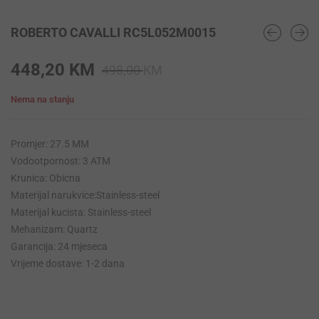
ROBERTO CAVALLI RC5L052M0015
Original
Current
448,20
KM
498,00
KM
price
price
Nema na stanju
was:
is:
498,00 KM.
448,20 KM.
Promjer: 27.5 MM
Vodootpornost: 3 ATM
Krunica: Obicna
Materijal narukvice:Stainless-steel
Materijal kucista: Stainless-steel
Mehanizam: Quartz
Garancija: 24 mjeseca
Vrijeme dostave: 1-2 dana