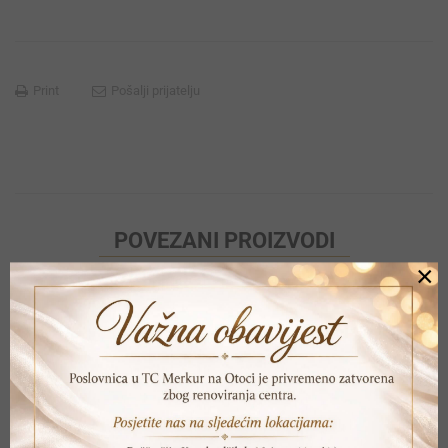
Print
Pošalji prijatelju
POVEZANI PROIZVODI
×