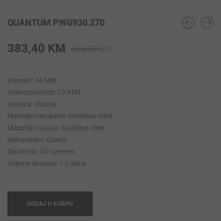
QUANTUM PWG930.270
Original
Current
383,40
KM
426,00
KM
price
price
was:
is:
Promjer: 44 MM
426,00 KM.
383,40 KM.
Vodootpornost: 10 ATM
Krunica: Obicna
Materijal narukvice: Stainless-steel
Materijal kucista: Stainless-steel
Mehanizam: Quartz
Garancija: 24 mjeseca
Vrijeme dostave: 1-2 dana
DODAJ U KORPU