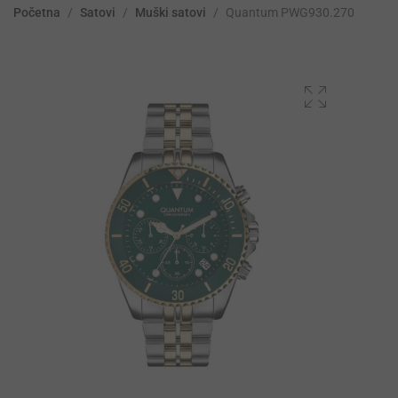
Početna
/
Satovi
/
Muški satovi
/
Quantum PWG930.270