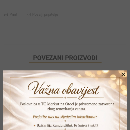
Print
Pošalji prijatelju
POVEZANI PROIZVODI
×