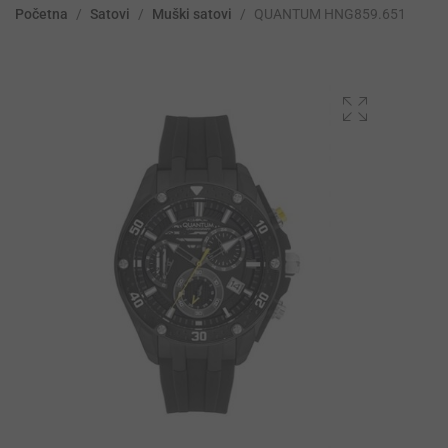
Početna
/
Satovi
/
Muški satovi
/
QUANTUM HNG859.651