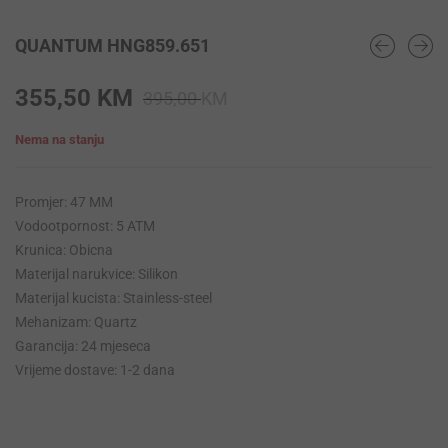
QUANTUM HNG859.651
Original
Current
355,50
KM
395,00
KM
price
price
Nema na stanju
was:
is:
395,00 KM.
355,50 KM.
Promjer: 47 MM
Vodootpornost: 5 ATM
Krunica: Obicna
Materijal narukvice: Silikon
Materijal kucista: Stainless-steel
Mehanizam: Quartz
Garancija: 24 mjeseca
Vrijeme dostave: 1-2 dana