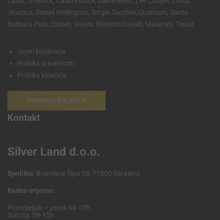
Casio, G-Shock, Casio Edifice, Dainel Klein, Lee Cooper, Lorus
,Nautica, Daniel Wellington, Sergio Tacchini,Quantum, Santa
Barbara Polo, Citizen, Guess, Roberto Cavalli, Maserati, Tissot.
Uvjeti korištenja
Politika privatnosti
Politika kolačića
POSTAVKE KOLAČIĆA
Kontakt
Silver Land d.o.o.
Sjedište
: Branilaca Šipa 39, 71000 Sarajevo
Radno vrijeme:
Ponedjeljak – petak 09-17h,
Subota: 09-15h