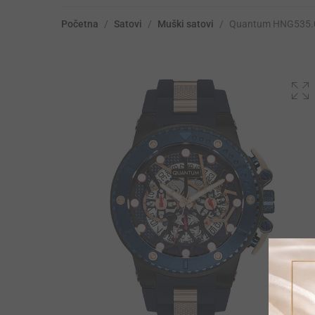
Početna
/
Satovi
/
Muški satovi
/
Quantum HNG535.