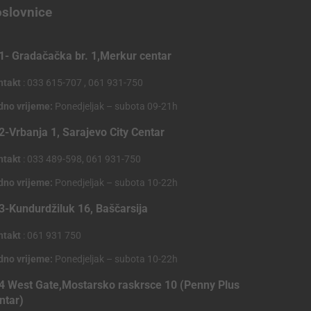
slovnice
1- Gradačačka br. 1,Merkur centar
ntakt
: 033 615-707 , 061 931-750
dno vrijeme:
Ponedjeljak – subota 09-21h
2-Vrbanja 1, Sarajevo City Centar
ntakt
: 033 489-598, 061 931-750
dno vrijeme:
Ponedjeljak – subota 10-22h
3-Kundurdžiluk 16, Baščarsija
ntakt
: 061 931 750
dno vrijeme:
Ponedjeljak – subota 10-22h
4 West Gate,Mostarsko raskrsce 10 (Penny Plus
ntar)