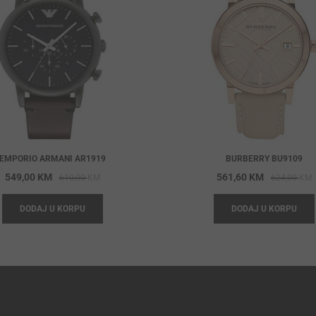
EMPORIO ARMANI AR1919
BURBERRY BU9109
Original
Current
O
C
549,00
KM
561,60
KM
610,00
KM
624,00
KM
price
price
p
p
DODAJ U KORPU
DODAJ U KORPU
was:
is:
w
i
610,00 KM.
549,00 KM.
6
5