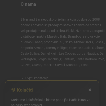
O nama
Silverland Sarajevo d.o.o. je firma koja posluje od 2008
godine i bavimo se prodajom satova i nakita od srebra i
veleprodajom nakita od srebra.Ekskluzivni smo zastupnici 
distributeri nakita Maestro Italy. Brand-ovi satova koje
nudimo u našoj prodavnici su, Seiko, Michael Kors, Fossil, ,
Emporio Armani, Tommy Hilfiger, Essence, Casio, G-Shock,
Casio Edifice, Dainel Klein, Lee Cooper, Lorus ,Nautica, Dani
Wellington, Sergio Tacchini,Quantum, Santa Barbara Polo,
Citizen, Guess, Roberto Cavalli, Maserati, Tissot.
Uvjeti korištenja
Politika privatnosti
×
🍪 Kolačići
Politika kolačića
Koristimo kolačiće kako bismo poboljšali vaše iskustvo
POSTAVKE KOLAČIĆA
na našoj web stranici.