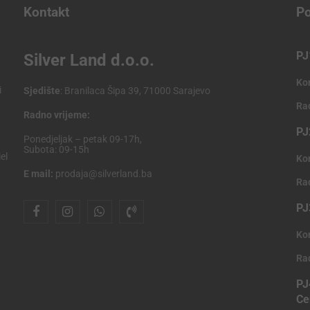
Kontakt
Po
PJ
Silver Land d.o.o.
Ko
i
Sjedište
: Branilaca Šipa 39, 71000 Sarajevo
Ra
Radno vrijeme:
PJ
Ponedjeljak – petak 09-17h,
Subota: 09-15h
el
Ko
E mail:
prodaja@silverland.ba
Ra
PJ
Ko
Ra
PJ
Ce