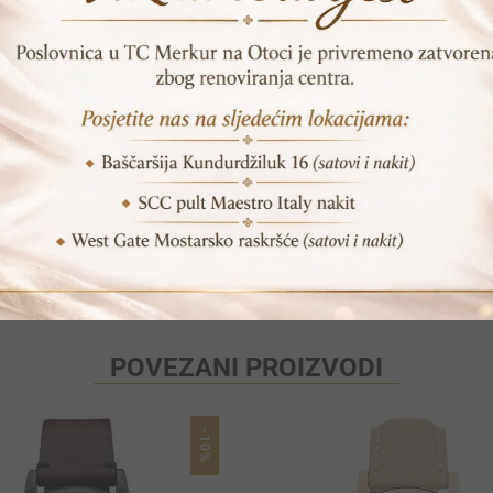
DODAJ U KORPU
SKU:
HNG535.059
Print
Pošalji prijatelju
POVEZANI PROIZVODI
-10%