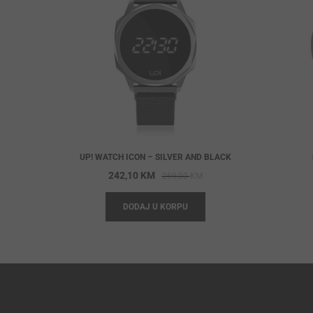
UP! WATCH ICON – SILVER AND BLACK
Original
Current
242,10
KM
269,00
KM
price
price
DODAJ U KORPU
was:
is:
269,00 KM.
242,10 KM.