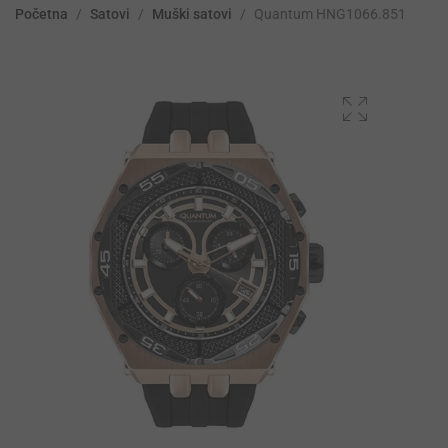
Početna
/
Satovi
/
Muški satovi
/
Quantum HNG1066.851