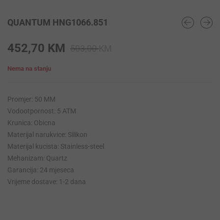
QUANTUM HNG1066.851
Original
Current
452,70
KM
503,00
KM
price
price
Nema na stanju
was:
is:
503,00 KM.
452,70 KM.
Promjer: 50 MM
Vodootpornost: 5 ATM
Krunica: Obicna
Materijal narukvice: Silikon
Materijal kucista: Stainless-steel
Mehanizam: Quartz
Garancija: 24 mjeseca
Vrijeme dostave: 1-2 dana