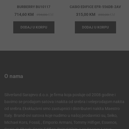
BURBERRY BU10117
CASIO EDIFICE EFR-556DB-2AV
Original
Current
Origina
Current
714,60
KM
315,00
KM
794,00
KM
350,00
KM
price
price
price
price
DODAJ U KORPU
DODAJ U KORPU
was:
is:
was:
is:
794,00 KM.
714,60 KM.
350,00 
315,00 
O nama
Silverland Sarajevo d.o.o. je firma koja posluje od 2008 godine i
bavimo se prodajom satova i nakita od srebra i veleprodajom nakita
od srebra.Ekskluzivni smo zastupnici i distributeri nakita Maestro
Italy. Brand-ovi satova koje nudimo u našoj prodavnici su, Seiko,
Michael Kors, Fossil, , Emporio Armani, Tommy Hilfiger, Essence,