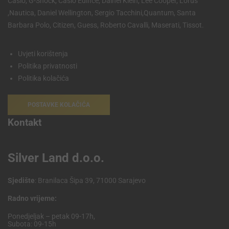
Casio, G-Shock, Casio Edifice, Dainel Klein, Lee Cooper, Lorus
,Nautica, Daniel Wellington, Sergio Tacchini,Quantum, Santa
Barbara Polo, Citizen, Guess, Roberto Cavalli, Maserati, Tissot.
Uvjeti korištenja
Politika privatnosti
Politika kolačića
POSTAVKE KOLAČIĆA
Kontakt
Silver Land d.o.o.
Sjedište
: Branilaca Šipa 39, 71000 Sarajevo
Radno vrijeme:
Ponedjeljak – petak 09-17h,
Subota: 09-15h