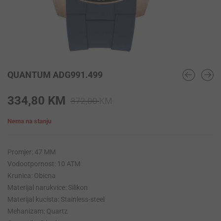
QUANTUM ADG991.499
Original
Current
334,80
KM
372,00
KM
price
price
Nema na stanju
was:
is:
372,00 KM.
334,80 KM.
Promjer: 47 MM
Vodootpornost: 10 ATM
Krunica: Obicna
Materijal narukvice: Silikon
Materijal kucista: Stainless-steel
Mehanizam: Quartz