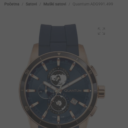
Početna
/
Satovi
/
Muški satovi
/
Quantum ADG991.499