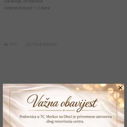
Garancija: 24 mjeseca
Vrijeme dostave: 1-2 dana
Print
Pošalji prijatelju
×
POVEZANI PROIZVODI